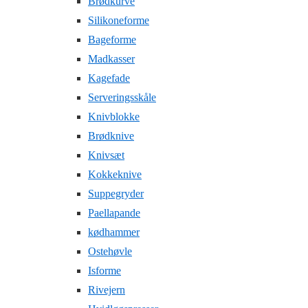
Brødkurve
Silikoneforme
Bageforme
Madkasser
Kagefade
Serveringsskåle
Knivblokke
Brødknive
Knivsæt
Kokkeknive
Suppegryder
Paellapande
kødhammer
Ostehøvle
Isforme
Rivejern