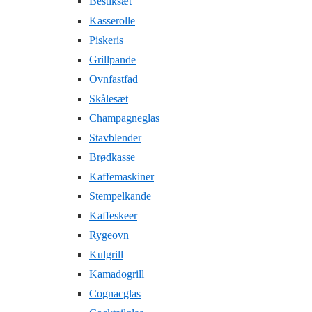
Bestiksæt
Kasserolle
Piskeris
Grillpande
Ovnfastfad
Skålesæt
Champagneglas
Stavblender
Brødkasse
Kaffemaskiner
Stempelkande
Kaffeskeer
Rygeovn
Kulgrill
Kamadogrill
Cognacglas