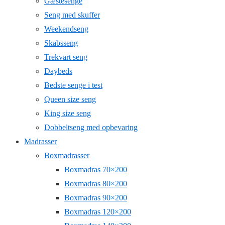
Gæstesenge
Seng med skuffer
Weekendseng
Skabsseng
Trekvart seng
Daybeds
Bedste senge i test
Queen size seng
King size seng
Dobbeltseng med opbevaring
Madrasser
Boxmadrasser
Boxmadras 70×200
Boxmadras 80×200
Boxmadras 90×200
Boxmadras 120×200