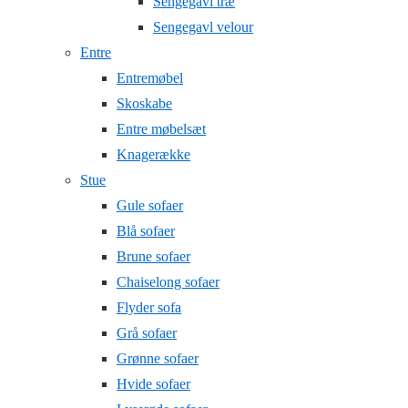
Sengegavl træ
Sengegavl velour
Entre
Entremøbel
Skoskabe
Entre møbelsæt
Knagerække
Stue
Gule sofaer
Blå sofaer
Brune sofaer
Chaiselong sofaer
Flyder sofa
Grå sofaer
Grønne sofaer
Hvide sofaer