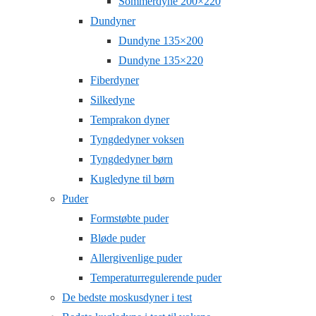
Sommerdyne 200×220
Dundyner
Dundyne 135×200
Dundyne 135×220
Fiberdyner
Silkedyne
Temprakon dyner
Tyngdedyner voksen
Tyngdedyner børn
Kugledyne til børn
Puder
Formstøbte puder
Bløde puder
Allergivenlige puder
Temperaturregulerende puder
De bedste moskusdyner i test