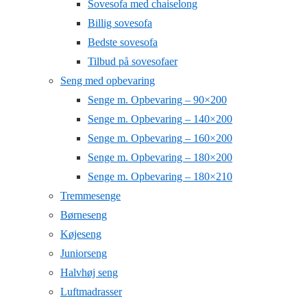
Sovesofa med chaiselong
Billig sovesofa
Bedste sovesofa
Tilbud på sovesofaer
Seng med opbevaring
Senge m. Opbevaring – 90×200
Senge m. Opbevaring – 140×200
Senge m. Opbevaring – 160×200
Senge m. Opbevaring – 180×200
Senge m. Opbevaring – 180×210
Tremmesenge
Børneseng
Køjeseng
Juniorseng
Halvhøj seng
Luftmadrasser