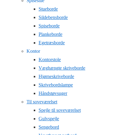
Spisestue
Stueborde
Sildebensborde
Spiseborde
Plankeborde
Egetræsborde
Kontor
Kontorstole
Væghængte skriveborde
Hjørneskriveborde
Skrivebordslampe
Håndstøvsuger
Til soveværelset
Spejle til soveværelset
Gulvspejle
Sengebord