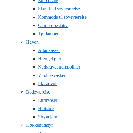
Entrebænk
Skænk til soveværelse
Kommode til soveværelse
Garderobestativ
Tøjdamper
Haven
Altankasser
Hængekøjer
Nedgravet trampoliner
Vinduesvasker
Pizzaovne
Badeværelse
Luftrenser
Hårtørre
Strygejern
Køkkenudstyr