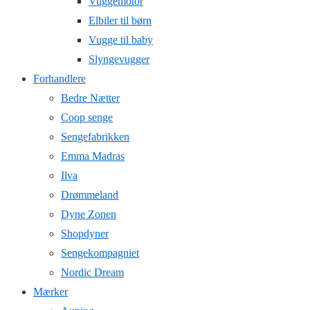
Vuggemotor
Elbiler til børn
Vugge til baby
Slyngevugger
Forhandlere
Bedre Nætter
Coop senge
Sengefabrikken
Emma Madras
Ilva
Drømmeland
Dyne Zonen
Shopdyner
Sengekompagniet
Nordic Dream
Mærker