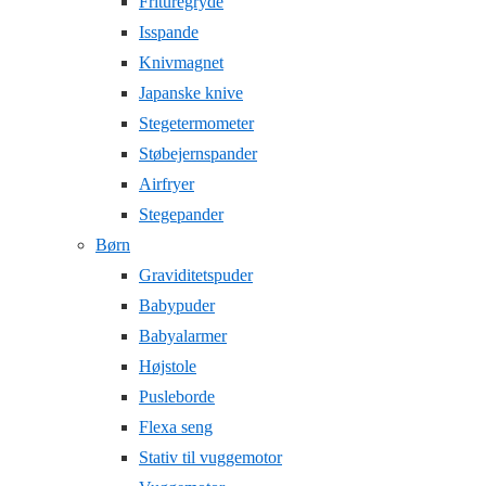
Frituregryde
Isspande
Knivmagnet
Japanske knive
Stegetermometer
Støbejernspander
Airfryer
Stegepander
Børn
Graviditetspuder
Babypuder
Babyalarmer
Højstole
Pusleborde
Flexa seng
Stativ til vuggemotor