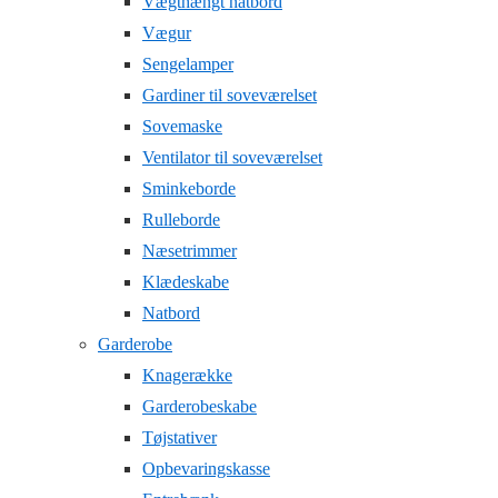
Vægthængt natbord
Vægur
Sengelamper
Gardiner til soveværelset
Sovemaske
Ventilator til soveværelset
Sminkeborde
Rulleborde
Næsetrimmer
Klædeskabe
Natbord
Garderobe
Knagerække
Garderobeskabe
Tøjstativer
Opbevaringskasse