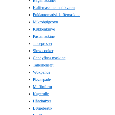
Bagemaskiner
Kaffemaskine med kværn
Fuldautomatisk kaffemaskine
Mikrobølgeovn
Køkkenknive
Pastamaskine
Juicepresser
Slow cooker
Candyfloss maskine
Tallerkensæt
Wokpande
Pizzaspade
Muffinform
Kagerulle
Håndmixer
Børnebestik