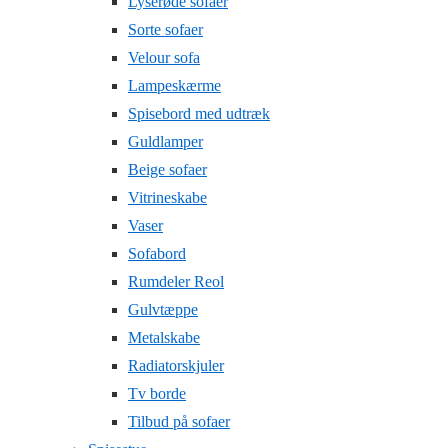
Lyserøde sofaer
Sorte sofaer
Velour sofa
Lampeskærme
Spisebord med udtræk
Guldlamper
Beige sofaer
Vitrineskabe
Vaser
Sofabord
Rumdeler Reol
Gulvtæppe
Metalskabe
Radiatorskjuler
Tv borde
Tilbud på sofaer