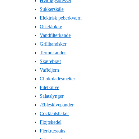
Hvidløgspresser
Sukkerskåle
Elektrisk peberkværn
Osteklokke
Vandfilterkande
Grillhandsker
Termokander
Skærebræt
Vaffeljern
Chokoladesmelter
Filetknive
Salatslynger
Æbleskivepander
Cocktailshaker
Fløjtekedel
Fjerkræssaks