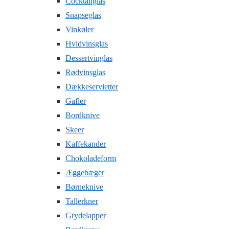
Cocktailglas
Snapseglas
Vinkøler
Hvidvinsglas
Dessertvinglas
Rødvinsglas
Dækkeservietter
Gafler
Bordknive
Skeer
Kaffekander
Chokoladeform
Æggebæger
Børneknive
Tallerkner
Grydelapper