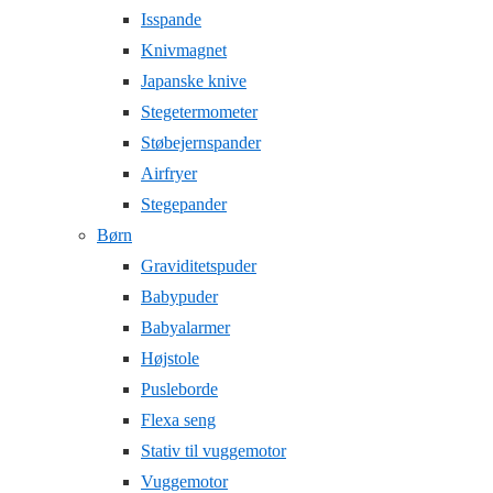
Isspande
Knivmagnet
Japanske knive
Stegetermometer
Støbejernspander
Airfryer
Stegepander
Børn
Graviditetspuder
Babypuder
Babyalarmer
Højstole
Pusleborde
Flexa seng
Stativ til vuggemotor
Vuggemotor