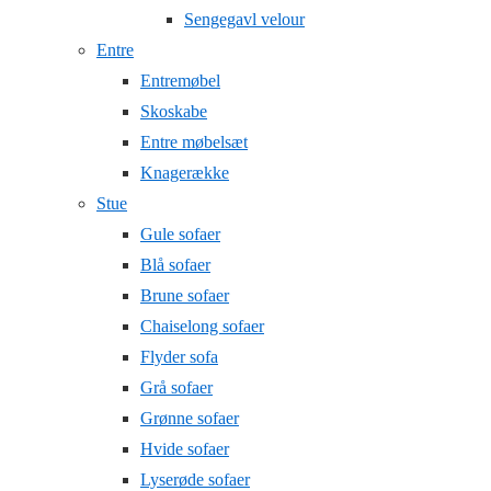
Sengegavl velour
Entre
Entremøbel
Skoskabe
Entre møbelsæt
Knagerække
Stue
Gule sofaer
Blå sofaer
Brune sofaer
Chaiselong sofaer
Flyder sofa
Grå sofaer
Grønne sofaer
Hvide sofaer
Lyserøde sofaer