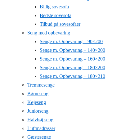
Billig sovesofa
Bedste sovesofa
Tilbud på sovesofaer
Seng med opbevaring
Senge m. Opbevaring – 90×200
Senge m. Opbevaring – 140×200
Senge m. Opbevaring – 160×200
Senge m. Opbevaring – 180×200
Senge m. Opbevaring – 180×210
Tremmesenge
Børneseng
Køjeseng
Juniorseng
Halvhøj seng
Luftmadrasser
Gæstesenge