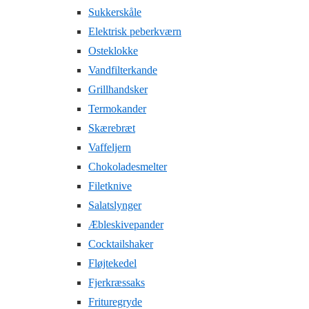
Sukkerskåle
Elektrisk peberkværn
Osteklokke
Vandfilterkande
Grillhandsker
Termokander
Skærebræt
Vaffeljern
Chokoladesmelter
Filetknive
Salatslynger
Æbleskivepander
Cocktailshaker
Fløjtekedel
Fjerkræssaks
Frituregryde