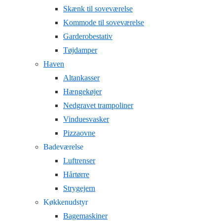
Skænk til soveværelse
Kommode til soveværelse
Garderobestativ
Tøjdamper
Haven
Altankasser
Hængekøjer
Nedgravet trampoliner
Vinduesvasker
Pizzaovne
Badeværelse
Luftrenser
Hårtørre
Strygejern
Køkkenudstyr
Bagemaskiner