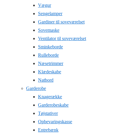
Vægur
Sengelamper
Gardiner til soveværelset
Sovemaske
Ventilator til soveværelset
Sminkeborde
Rulleborde
Næsetrimmer
Klædeskabe
Natbord
Garderobe
Knagerække
Garderobeskabe
Tøjstativer
Opbevaringskasse
Entrebænk