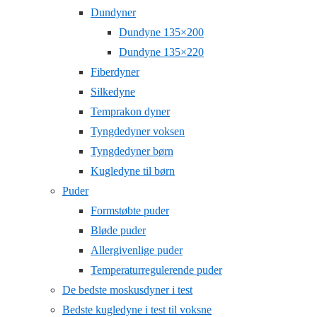
Dundyner
Dundyne 135×200
Dundyne 135×220
Fiberdyner
Silkedyne
Temprakon dyner
Tyngdedyner voksen
Tyngdedyner børn
Kugledyne til børn
Puder
Formstøbte puder
Bløde puder
Allergivenlige puder
Temperaturregulerende puder
De bedste moskusdyner i test
Bedste kugledyne i test til voksne