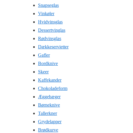
Snapseglas
Vinkøler
Hvidvinsglas
Dessertvinglas
Rødvinsglas
Dækkeservietter
Gafler
Bordknive
Skeer
Kaffekander
Chokoladeform
Æggebæger
Børneknive
Tallerkner
Grydelapper
Brødkurve