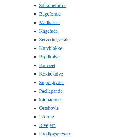
Silikoneforme
Bageforme
Madkasser
Kagefade
Serveringsskåle
Knivblokke
Brødknive
Knivsæt
Kokkeknive
Suppegryder
Paellapande
kødhammer
Ostehøvle
Isforme
Rivejern
Hvidløgspresser