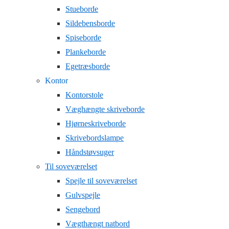
Stueborde
Sildebensborde
Spiseborde
Plankeborde
Egetræsborde
Kontor
Kontorstole
Væghængte skriveborde
Hjørneskriveborde
Skrivebordslampe
Håndstøvsuger
Til soveværelset
Spejle til soveværelset
Gulvspejle
Sengebord
Vægthængt natbord