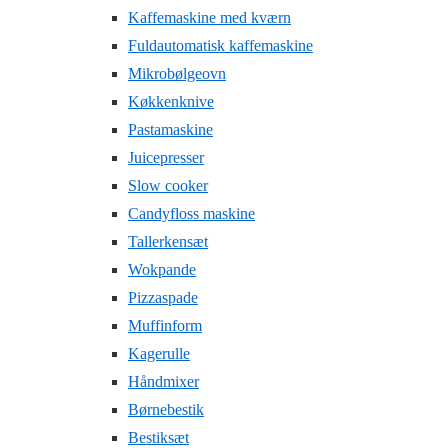
Kaffemaskine med kværn
Fuldautomatisk kaffemaskine
Mikrobølgeovn
Køkkenknive
Pastamaskine
Juicepresser
Slow cooker
Candyfloss maskine
Tallerkensæt
Wokpande
Pizzaspade
Muffinform
Kagerulle
Håndmixer
Børnebestik
Bestiksæt