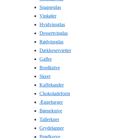
Snapseglas
Vinkøler
Hvidvinsglas
Dessertvinglas
Rødvinsglas
Dækkeservietter
Gafler
Bordknive
Skeer
Kaffekander
Chokoladeform
Æggebæger
Børneknive
Tallerkner
Grydelapper
Brødkurve