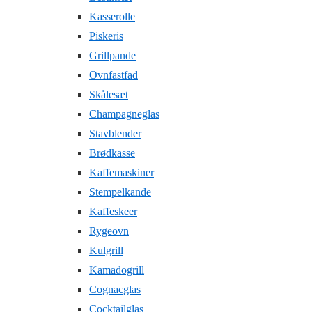
Kasserolle
Piskeris
Grillpande
Ovnfastfad
Skålesæt
Champagneglas
Stavblender
Brødkasse
Kaffemaskiner
Stempelkande
Kaffeskeer
Rygeovn
Kulgrill
Kamadogrill
Cognacglas
Cocktailglas