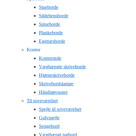
Stueborde
Sildebensborde
Spiseborde
Plankeborde
Egetræsborde
Kontor
Kontorstole
Væghængte skriveborde
Hjørneskriveborde
Skrivebordslampe
Håndstøvsuger
Til soveværelset
Spejle til soveværelset
Gulvspejle
Sengebord
Vægthængt natbord