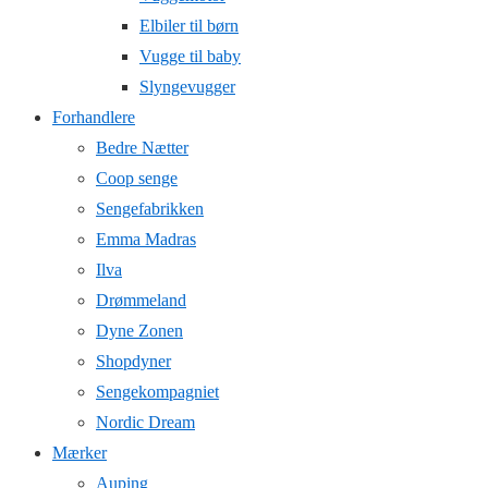
Elbiler til børn
Vugge til baby
Slyngevugger
Forhandlere
Bedre Nætter
Coop senge
Sengefabrikken
Emma Madras
Ilva
Drømmeland
Dyne Zonen
Shopdyner
Sengekompagniet
Nordic Dream
Mærker
Auping