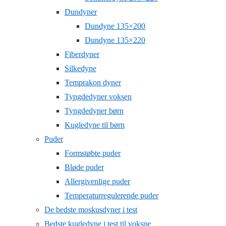
Dundyner
Dundyne 135×200
Dundyne 135×220
Fiberdyner
Silkedyne
Temprakon dyner
Tyngdedyner voksen
Tyngdedyner børn
Kugledyne til børn
Puder
Formstøbte puder
Bløde puder
Allergivenlige puder
Temperaturregulerende puder
De bedste moskusdyner i test
Bedste kugledyne i test til voksne