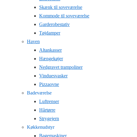
Skænk til soveværelse
Kommode til soveværelse
Garderobestativ
Tøjdamper
Haven
Altankasser
Hængekøjer
Nedgravet trampoliner
Vinduesvasker
Pizzaovne
Badeværelse
Luftrenser
Hårtørre
Strygejern
Køkkenudstyr
Bagemaskiner