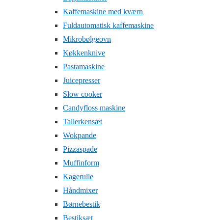
Kaffemaskine med kværn
Fuldautomatisk kaffemaskine
Mikrobølgeovn
Køkkenknive
Pastamaskine
Juicepresser
Slow cooker
Candyfloss maskine
Tallerkensæt
Wokpande
Pizzaspade
Muffinform
Kagerulle
Håndmixer
Børnebestik
Bestiksæt