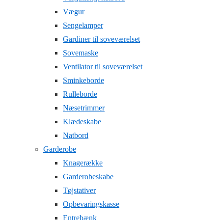
Vægur
Sengelamper
Gardiner til soveværelset
Sovemaske
Ventilator til soveværelset
Sminkeborde
Rulleborde
Næsetrimmer
Klædeskabe
Natbord
Garderobe
Knagerække
Garderobeskabe
Tøjstativer
Opbevaringskasse
Entrebænk