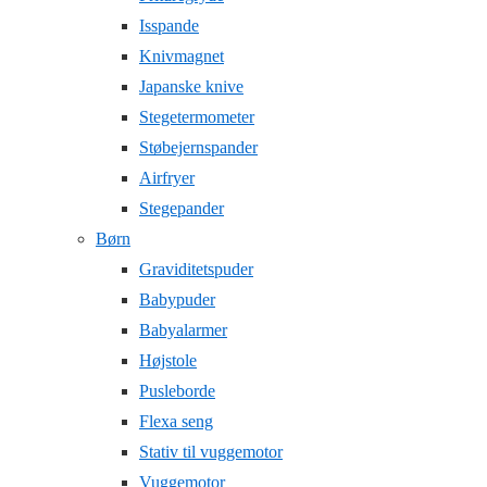
Isspande
Knivmagnet
Japanske knive
Stegetermometer
Støbejernspander
Airfryer
Stegepander
Børn
Graviditetspuder
Babypuder
Babyalarmer
Højstole
Pusleborde
Flexa seng
Stativ til vuggemotor
Vuggemotor