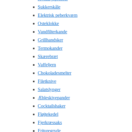
Sukkerskåle
Elektrisk peberkværn
Osteklokke
Vandfilterkande
Grillhandsker
Termokander
Skærebræt
Vaffeljern
Chokoladesmelter
Filetknive
Salatslynger
Æbleskivepander
Cocktailshaker
Fløjtekedel
Fjerkræssaks
Frituregryde