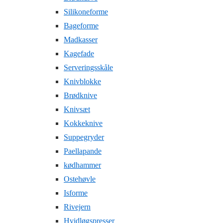
Silikoneforme
Bageforme
Madkasser
Kagefade
Serveringsskåle
Knivblokke
Brødknive
Knivsæt
Kokkeknive
Suppegryder
Paellapande
kødhammer
Ostehøvle
Isforme
Rivejern
Hvidløgspresser