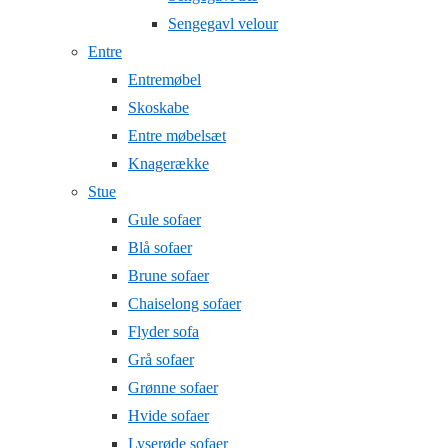
Sengegavl velour
Entre
Entremøbel
Skoskabe
Entre møbelsæt
Knagerække
Stue
Gule sofaer
Blå sofaer
Brune sofaer
Chaiselong sofaer
Flyder sofa
Grå sofaer
Grønne sofaer
Hvide sofaer
Lyserøde sofaer