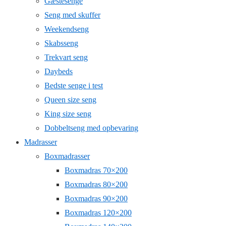
Gæstesenge
Seng med skuffer
Weekendseng
Skabsseng
Trekvart seng
Daybeds
Bedste senge i test
Queen size seng
King size seng
Dobbeltseng med opbevaring
Madrasser
Boxmadrasser
Boxmadras 70×200
Boxmadras 80×200
Boxmadras 90×200
Boxmadras 120×200