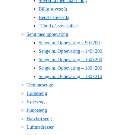
Sovesofa med chaiselong
Billig sovesofa
Bedste sovesofa
Tilbud på sovesofaer
Seng med opbevaring
Senge m. Opbevaring – 90×200
Senge m. Opbevaring – 140×200
Senge m. Opbevaring – 160×200
Senge m. Opbevaring – 180×200
Senge m. Opbevaring – 180×210
Tremmesenge
Børneseng
Køjeseng
Juniorseng
Halvhøj seng
Luftmadrasser