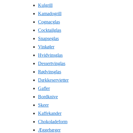
Kulgrill
Kamadogrill
Cognacglas
Cocktailglas
Snapseglas
Vinkøler
Hvidvinsglas
Dessertvinglas
Rødvinsglas
Dækkeservietter
Gafler
Bordknive
Skeer
Kaffekander
Chokoladeform
Æggebæger