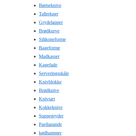
Børneknive
Tallerkner
Grydelapper
Brødkurve
Silikoneforme
Bageforme
Madkasser
Kagefade
Serveringsskåle
Knivblokke
Brødknive
Knivsæt
Kokkeknive
Suppegryder
Paellapande
kødhammer