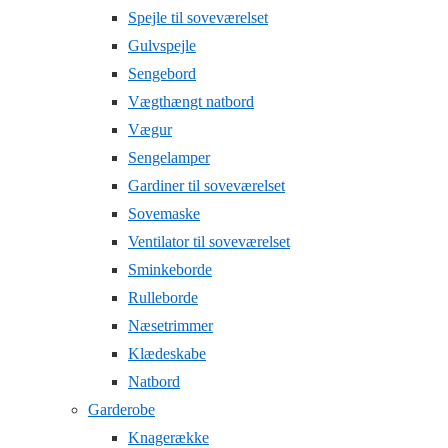
Spejle til soveværelset
Gulvspejle
Sengebord
Vægthængt natbord
Vægur
Sengelamper
Gardiner til soveværelset
Sovemaske
Ventilator til soveværelset
Sminkeborde
Rulleborde
Næsetrimmer
Klædeskabe
Natbord
Garderobe
Knagerække