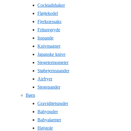
Cocktailshaker
Fløjtekedel
Fjerkræssaks
Frituregryde
Isspande
Knivmagnet
Japanske knive
Stegetermometer
Støbejernspander
Airfryer
Stegepander
Børn
Graviditetspuder
Babypuder
Babyalarmer
Højstole