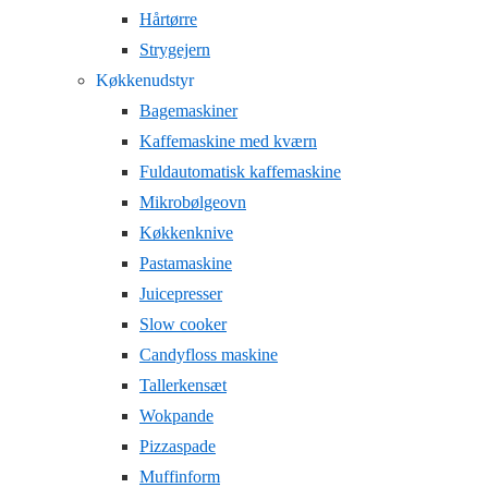
Hårtørre
Strygejern
Køkkenudstyr
Bagemaskiner
Kaffemaskine med kværn
Fuldautomatisk kaffemaskine
Mikrobølgeovn
Køkkenknive
Pastamaskine
Juicepresser
Slow cooker
Candyfloss maskine
Tallerkensæt
Wokpande
Pizzaspade
Muffinform