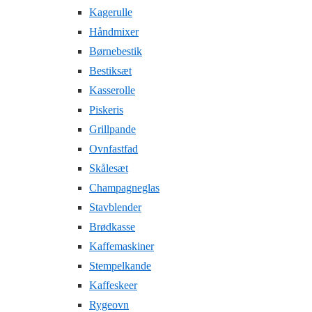
Kagerulle
Håndmixer
Børnebestik
Bestiksæt
Kasserolle
Piskeris
Grillpande
Ovnfastfad
Skålesæt
Champagneglas
Stavblender
Brødkasse
Kaffemaskiner
Stempelkande
Kaffeskeer
Rygeovn