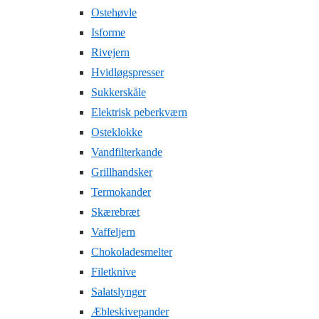
Ostehøvle
Isforme
Rivejern
Hvidløgspresser
Sukkerskåle
Elektrisk peberkværn
Osteklokke
Vandfilterkande
Grillhandsker
Termokander
Skærebræt
Vaffeljern
Chokoladesmelter
Filetknive
Salatslynger
Æbleskivepander