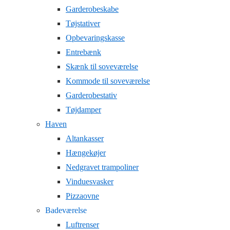
Garderobeskabe
Tøjstativer
Opbevaringskasse
Entrebænk
Skænk til soveværelse
Kommode til soveværelse
Garderobestativ
Tøjdamper
Haven
Altankasser
Hængekøjer
Nedgravet trampoliner
Vinduesvasker
Pizzaovne
Badeværelse
Luftrenser