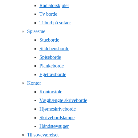
Radiatorskjuler
Tv borde
Tilbud på sofaer
Spisestue
Stueborde
Sildebensborde
Spiseborde
Plankeborde
Egetræsborde
Kontor
Kontorstole
Væghængte skriveborde
Hjørneskriveborde
Skrivebordslampe
Håndstøvsuger
Til soveværelset