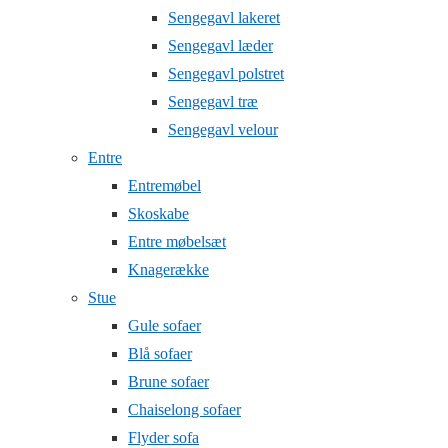
Sengegavl lakeret
Sengegavl læder
Sengegavl polstret
Sengegavl træ
Sengegavl velour
Entre
Entremøbel
Skoskabe
Entre møbelsæt
Knagerække
Stue
Gule sofaer
Blå sofaer
Brune sofaer
Chaiselong sofaer
Flyder sofa