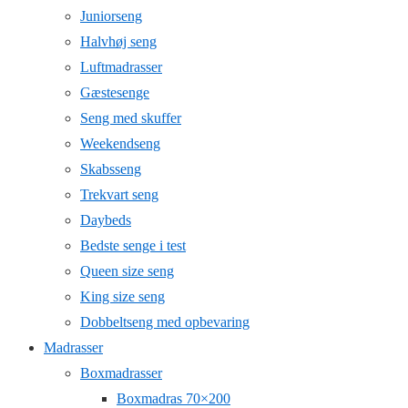
Juniorseng
Halvhøj seng
Luftmadrasser
Gæstesenge
Seng med skuffer
Weekendseng
Skabsseng
Trekvart seng
Daybeds
Bedste senge i test
Queen size seng
King size seng
Dobbeltseng med opbevaring
Madrasser
Boxmadrasser
Boxmadras 70×200