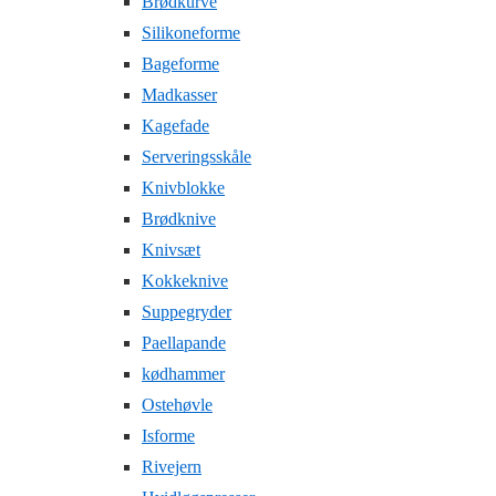
Brødkurve
Silikoneforme
Bageforme
Madkasser
Kagefade
Serveringsskåle
Knivblokke
Brødknive
Knivsæt
Kokkeknive
Suppegryder
Paellapande
kødhammer
Ostehøvle
Isforme
Rivejern