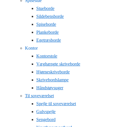
Spisestue
Stueborde
Sildebensborde
Spiseborde
Plankeborde
Egetræsborde
Kontor
Kontorstole
Væghængte skriveborde
Hjørneskriveborde
Skrivebordslampe
Håndstøvsuger
Til soveværelset
Spejle til soveværelset
Gulvspejle
Sengebord