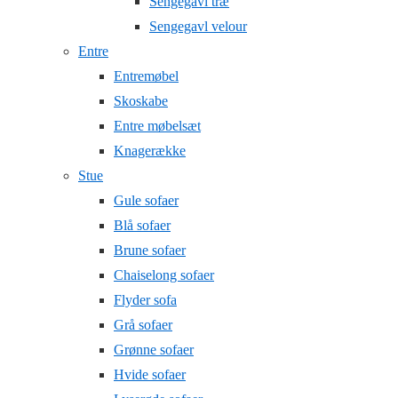
Sengegavl træ
Sengegavl velour
Entre
Entremøbel
Skoskabe
Entre møbelsæt
Knagerække
Stue
Gule sofaer
Blå sofaer
Brune sofaer
Chaiselong sofaer
Flyder sofa
Grå sofaer
Grønne sofaer
Hvide sofaer