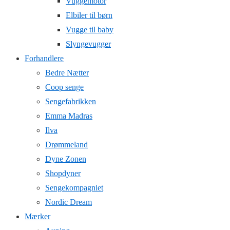
Vuggemotor
Elbiler til børn
Vugge til baby
Slyngevugger
Forhandlere
Bedre Nætter
Coop senge
Sengefabrikken
Emma Madras
Ilva
Drømmeland
Dyne Zonen
Shopdyner
Sengekompagniet
Nordic Dream
Mærker