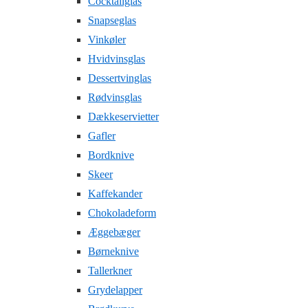
Cocktailglas
Snapseglas
Vinkøler
Hvidvinsglas
Dessertvinglas
Rødvinsglas
Dækkeservietter
Gafler
Bordknive
Skeer
Kaffekander
Chokoladeform
Æggebæger
Børneknive
Tallerkner
Grydelapper