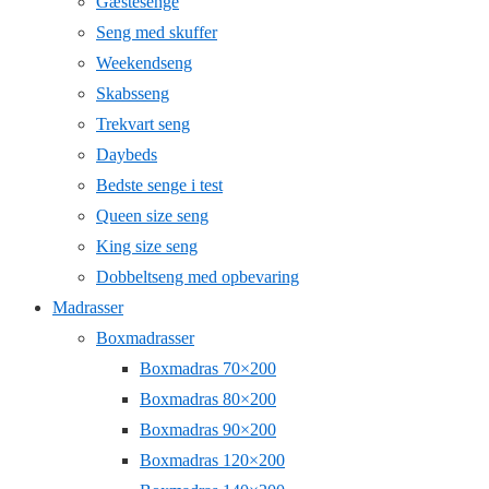
Gæstesenge
Seng med skuffer
Weekendseng
Skabsseng
Trekvart seng
Daybeds
Bedste senge i test
Queen size seng
King size seng
Dobbeltseng med opbevaring
Madrasser
Boxmadrasser
Boxmadras 70×200
Boxmadras 80×200
Boxmadras 90×200
Boxmadras 120×200