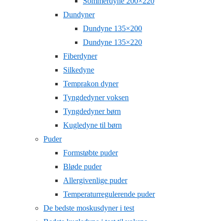
Sommerdyne 200×220
Dundyner
Dundyne 135×200
Dundyne 135×220
Fiberdyner
Silkedyne
Temprakon dyner
Tyngdedyner voksen
Tyngdedyner børn
Kugledyne til børn
Puder
Formstøbte puder
Bløde puder
Allergivenlige puder
Temperaturregulerende puder
De bedste moskusdyner i test