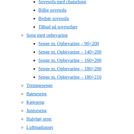
Sovesofa med chaiselong
Billig sovesofa
Bedste sovesofa
Tilbud på sovesofaer
Seng med opbevaring
Senge m. Opbevaring – 90×200
Senge m. Opbevaring – 140×200
Senge m. Opbevaring – 160×200
Senge m. Opbevaring – 180×200
Senge m. Opbevaring – 180×210
Tremmesenge
Børneseng
Køjeseng
Juniorseng
Halvhøj seng
Luftmadrasser