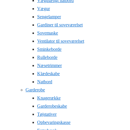
Vægthængt natbord
Vægur
Sengelamper
Gardiner til soveværelset
Sovemaske
Ventilator til soveværelset
Sminkeborde
Rulleborde
Næsetrimmer
Klædeskabe
Natbord
Garderobe
Knagerække
Garderobeskabe
Tøjstativer
Opbevaringskasse