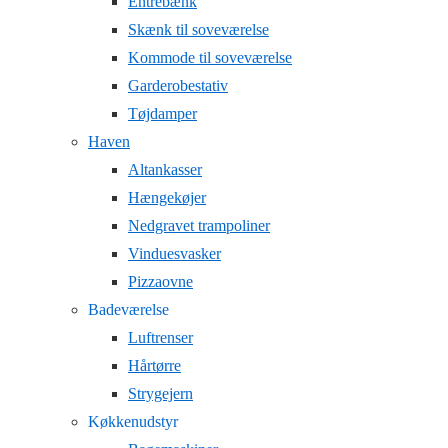
Entrebænk
Skænk til soveværelse
Kommode til soveværelse
Garderobestativ
Tøjdamper
Haven
Altankasser
Hængekøjer
Nedgravet trampoliner
Vinduesvasker
Pizzaovne
Badeværelse
Luftrenser
Hårtørre
Strygejern
Køkkenudstyr