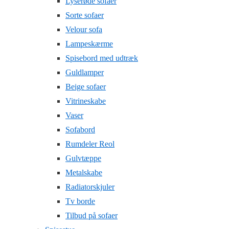
Lyserøde sofaer
Sorte sofaer
Velour sofa
Lampeskærme
Spisebord med udtræk
Guldlamper
Beige sofaer
Vitrineskabe
Vaser
Sofabord
Rumdeler Reol
Gulvtæppe
Metalskabe
Radiatorskjuler
Tv borde
Tilbud på sofaer