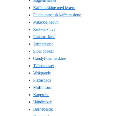
Bagemaskiner
Kaffemaskine med kværn
Fuldautomatisk kaffemaskine
Mikrobølgeovn
Køkkenknive
Pastamaskine
Juicepresser
Slow cooker
Candyfloss maskine
Tallerkensæt
Wokpande
Pizzaspade
Muffinform
Kagerulle
Håndmixer
Børnebestik