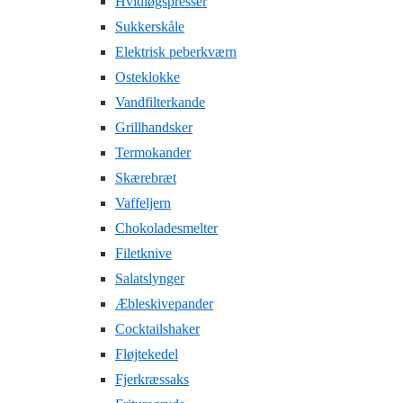
Hvidløgspresser
Sukkerskåle
Elektrisk peberkværn
Osteklokke
Vandfilterkande
Grillhandsker
Termokander
Skærebræt
Vaffeljern
Chokoladesmelter
Filetknive
Salatslynger
Æbleskivepander
Cocktailshaker
Fløjtekedel
Fjerkræssaks