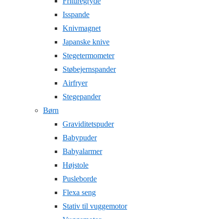
Frituregryde
Isspande
Knivmagnet
Japanske knive
Stegetermometer
Støbejernspander
Airfryer
Stegepander
Børn
Graviditetspuder
Babypuder
Babyalarmer
Højstole
Pusleborde
Flexa seng
Stativ til vuggemotor