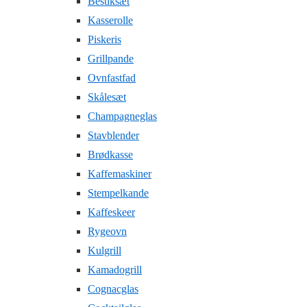
Bestiksæt
Kasserolle
Piskeris
Grillpande
Ovnfastfad
Skålesæt
Champagneglas
Stavblender
Brødkasse
Kaffemaskiner
Stempelkande
Kaffeskeer
Rygeovn
Kulgrill
Kamadogrill
Cognacglas