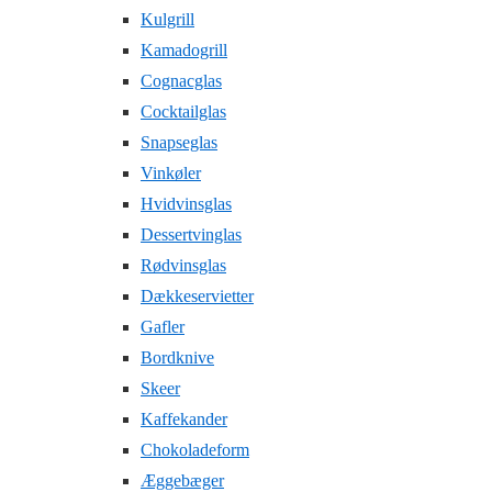
Kulgrill
Kamadogrill
Cognacglas
Cocktailglas
Snapseglas
Vinkøler
Hvidvinsglas
Dessertvinglas
Rødvinsglas
Dækkeservietter
Gafler
Bordknive
Skeer
Kaffekander
Chokoladeform
Æggebæger