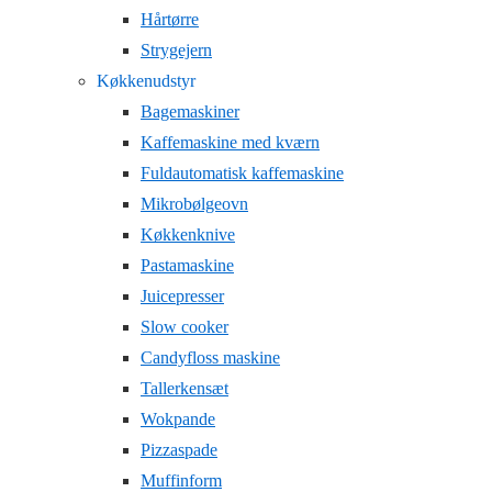
Hårtørre
Strygejern
Køkkenudstyr
Bagemaskiner
Kaffemaskine med kværn
Fuldautomatisk kaffemaskine
Mikrobølgeovn
Køkkenknive
Pastamaskine
Juicepresser
Slow cooker
Candyfloss maskine
Tallerkensæt
Wokpande
Pizzaspade
Muffinform