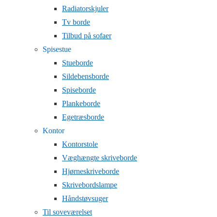
Radiatorskjuler
Tv borde
Tilbud på sofaer
Spisestue
Stueborde
Sildebensborde
Spiseborde
Plankeborde
Egetræsborde
Kontor
Kontorstole
Væghængte skriveborde
Hjørneskriveborde
Skrivebordslampe
Håndstøvsuger
Til soveværelset