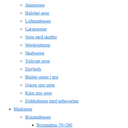
Juniorseng
Halvhøj seng
Luftmadrasser
Gæstesenge
Seng med skuffer
Weekendseng
Skabsseng
Trekvart seng
Daybeds
Bedste senge i test
Queen size seng
King size seng
Dobbeltseng med opbevaring
Madrasser
Boxmadrasser
Boxmadras 70×200