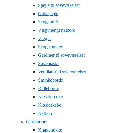
Spejle til soveværelset
Gulvspejle
Sengebord
Vægthængt natbord
Vægur
Sengelamper
Gardiner til soveværelset
Sovemaske
Ventilator til soveværelset
Sminkeborde
Rulleborde
Næsetrimmer
Klædeskabe
Natbord
Garderobe
Knagerække