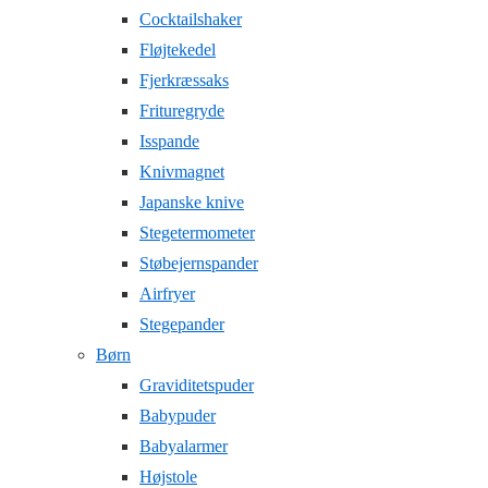
Cocktailshaker
Fløjtekedel
Fjerkræssaks
Frituregryde
Isspande
Knivmagnet
Japanske knive
Stegetermometer
Støbejernspander
Airfryer
Stegepander
Børn
Graviditetspuder
Babypuder
Babyalarmer
Højstole