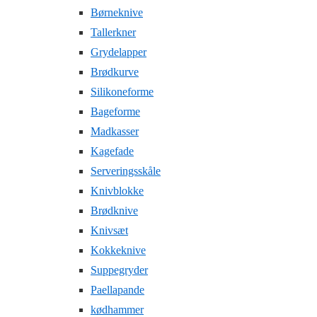
Børneknive
Tallerkner
Grydelapper
Brødkurve
Silikoneforme
Bageforme
Madkasser
Kagefade
Serveringsskåle
Knivblokke
Brødknive
Knivsæt
Kokkeknive
Suppegryder
Paellapande
kødhammer