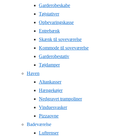
Garderobeskabe
Tøjstativer
Opbevaringskasse
Entrebænk
Skænk til soveværelse
Kommode til soveværelse
Garderobestativ
Tøjdamper
Haven
Altankasser
Hængekøjer
Nedgravet trampoliner
Vinduesvasker
Pizzaovne
Badeværelse
Luftrenser