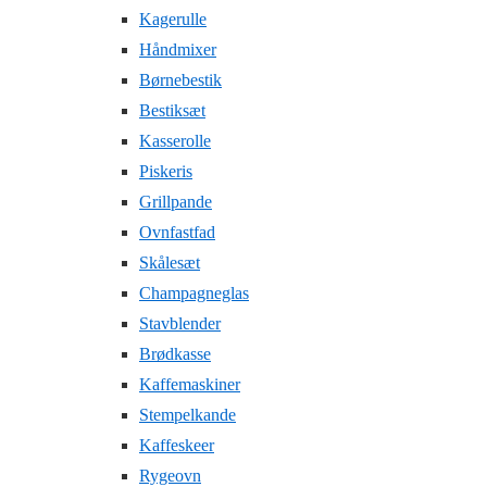
Kagerulle
Håndmixer
Børnebestik
Bestiksæt
Kasserolle
Piskeris
Grillpande
Ovnfastfad
Skålesæt
Champagneglas
Stavblender
Brødkasse
Kaffemaskiner
Stempelkande
Kaffeskeer
Rygeovn