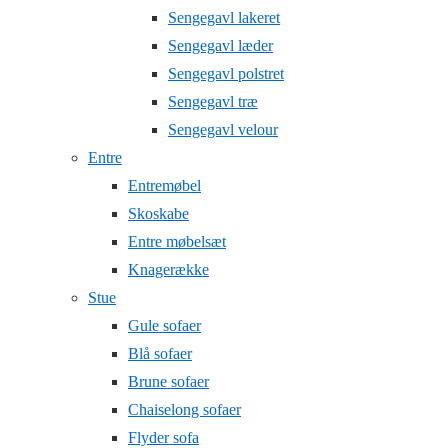
Sengegavl lakeret
Sengegavl læder
Sengegavl polstret
Sengegavl træ
Sengegavl velour
Entre
Entremøbel
Skoskabe
Entre møbelsæt
Knagerække
Stue
Gule sofaer
Blå sofaer
Brune sofaer
Chaiselong sofaer
Flyder sofa