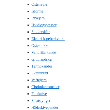
Ostehøvle
Isforme
Rivejern
Hvidløgspresser
Sukkerskåle
Elektrisk peberkværn
Osteklokke
Vandfilterkande
Grillhandsker
Termokander
Skærebræt
Vaffeljern
Chokoladesmelter
Filetknive
Salatslynger
Æbleskivepander