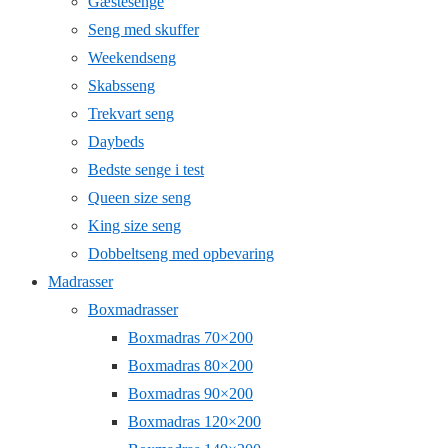
Gæstesenge
Seng med skuffer
Weekendseng
Skabsseng
Trekvart seng
Daybeds
Bedste senge i test
Queen size seng
King size seng
Dobbeltseng med opbevaring
Madrasser
Boxmadrasser
Boxmadras 70×200
Boxmadras 80×200
Boxmadras 90×200
Boxmadras 120×200