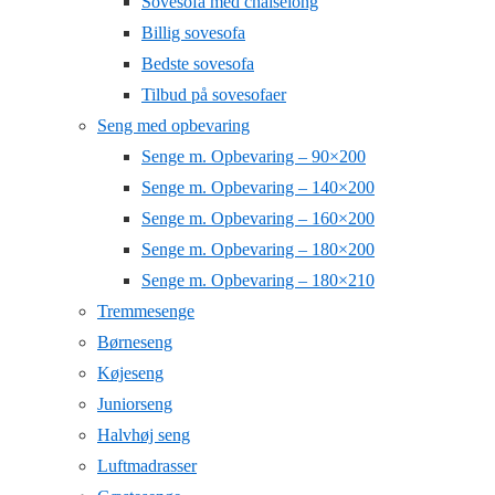
Sovesofa med chaiselong
Billig sovesofa
Bedste sovesofa
Tilbud på sovesofaer
Seng med opbevaring
Senge m. Opbevaring – 90×200
Senge m. Opbevaring – 140×200
Senge m. Opbevaring – 160×200
Senge m. Opbevaring – 180×200
Senge m. Opbevaring – 180×210
Tremmesenge
Børneseng
Køjeseng
Juniorseng
Halvhøj seng
Luftmadrasser