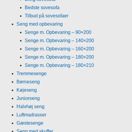
Bedste sovesofa
Tilbud på sovesofaer
Seng med opbevaring
Senge m. Opbevaring – 90×200
Senge m. Opbevaring – 140×200
Senge m. Opbevaring – 160×200
Senge m. Opbevaring – 180×200
Senge m. Opbevaring – 180×210
Tremmesenge
Børneseng
Køjeseng
Juniorseng
Halvhøj seng
Luftmadrasser
Gæstesenge
Seng med skuffer