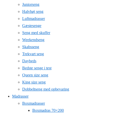
Juniorseng
Halvhøj seng
Luftmadrasser
Gæstesenge
Seng med skuffer
Weekendseng
Skabsseng
Trekvart seng
Daybeds
Bedste senge i test
Queen size seng
King size seng
Dobbeltseng med opbevaring
Madrasser
Boxmadrasser
Boxmadras 70×200