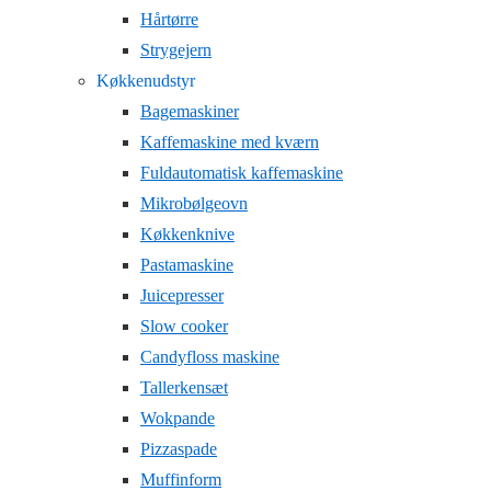
Hårtørre
Strygejern
Køkkenudstyr
Bagemaskiner
Kaffemaskine med kværn
Fuldautomatisk kaffemaskine
Mikrobølgeovn
Køkkenknive
Pastamaskine
Juicepresser
Slow cooker
Candyfloss maskine
Tallerkensæt
Wokpande
Pizzaspade
Muffinform