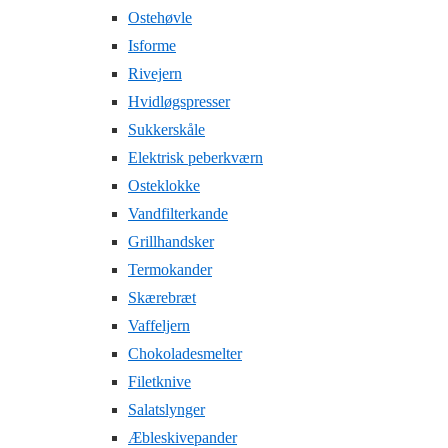
Ostehøvle
Isforme
Rivejern
Hvidløgspresser
Sukkerskåle
Elektrisk peberkværn
Osteklokke
Vandfilterkande
Grillhandsker
Termokander
Skærebræt
Vaffeljern
Chokoladesmelter
Filetknive
Salatslynger
Æbleskivepander