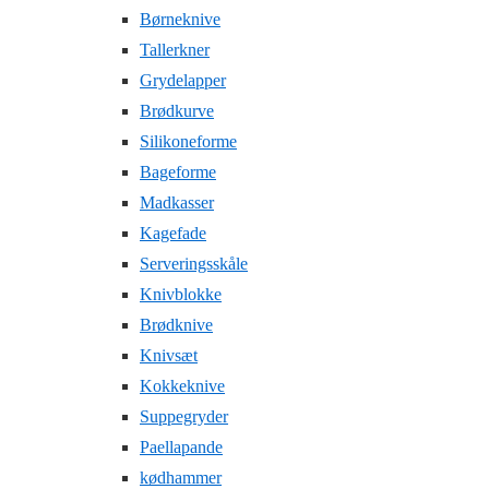
Børneknive
Tallerkner
Grydelapper
Brødkurve
Silikoneforme
Bageforme
Madkasser
Kagefade
Serveringsskåle
Knivblokke
Brødknive
Knivsæt
Kokkeknive
Suppegryder
Paellapande
kødhammer