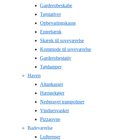
Garderobeskabe
Tøjstativer
Opbevaringskasse
Entrebænk
Skænk til soveværelse
Kommode til soveværelse
Garderobestativ
Tøjdamper
Haven
Altankasser
Hængekøjer
Nedgravet trampoliner
Vinduesvasker
Pizzaovne
Badeværelse
Luftrenser