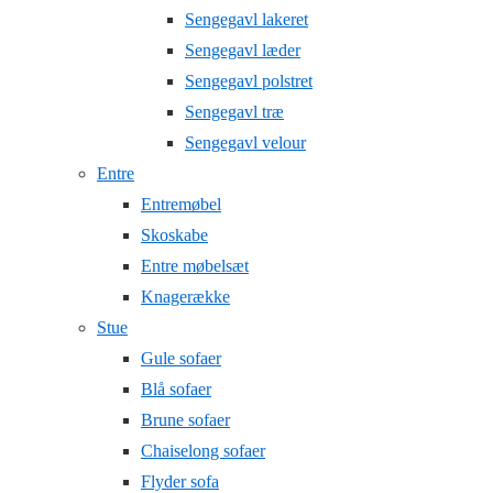
Sengegavl lakeret
Sengegavl læder
Sengegavl polstret
Sengegavl træ
Sengegavl velour
Entre
Entremøbel
Skoskabe
Entre møbelsæt
Knagerække
Stue
Gule sofaer
Blå sofaer
Brune sofaer
Chaiselong sofaer
Flyder sofa