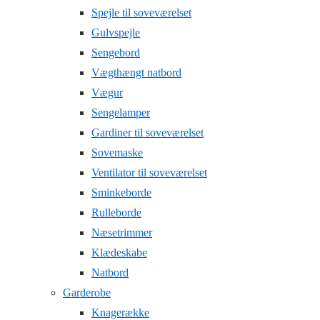
Spejle til soveværelset
Gulvspejle
Sengebord
Vægthængt natbord
Vægur
Sengelamper
Gardiner til soveværelset
Sovemaske
Ventilator til soveværelset
Sminkeborde
Rulleborde
Næsetrimmer
Klædeskabe
Natbord
Garderobe
Knagerække