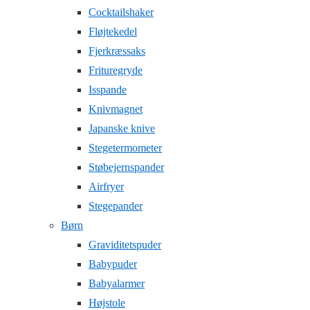
Cocktailshaker
Fløjtekedel
Fjerkræssaks
Frituregryde
Isspande
Knivmagnet
Japanske knive
Stegetermometer
Støbejernspander
Airfryer
Stegepander
Børn
Graviditetspuder
Babypuder
Babyalarmer
Højstole