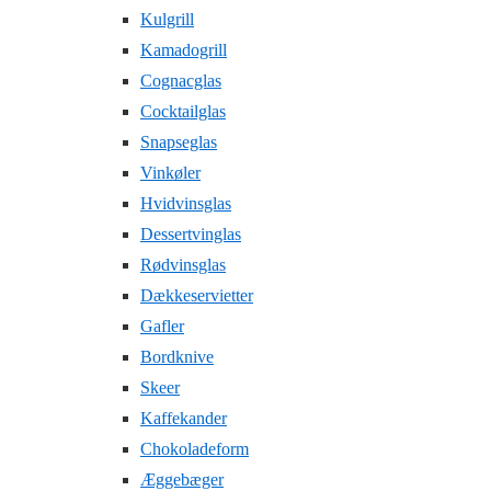
Kulgrill
Kamadogrill
Cognacglas
Cocktailglas
Snapseglas
Vinkøler
Hvidvinsglas
Dessertvinglas
Rødvinsglas
Dækkeservietter
Gafler
Bordknive
Skeer
Kaffekander
Chokoladeform
Æggebæger