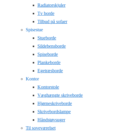
Radiatorskjuler
Tv borde
Tilbud på sofaer
Spisestue
Stueborde
Sildebensborde
Spiseborde
Plankeborde
Egetræsborde
Kontor
Kontorstole
Væghængte skriveborde
Hjørneskriveborde
Skrivebordslampe
Håndstøvsuger
Til soveværelset