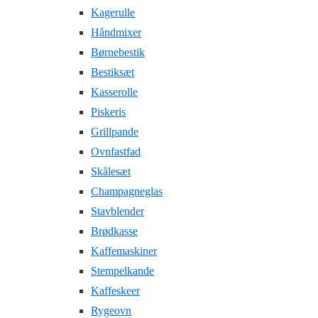
Kagerulle
Håndmixer
Børnebestik
Bestiksæt
Kasserolle
Piskeris
Grillpande
Ovnfastfad
Skålesæt
Champagneglas
Stavblender
Brødkasse
Kaffemaskiner
Stempelkande
Kaffeskeer
Rygeovn