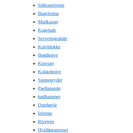
Silikoneforme
Bageforme
Madkasser
Kagefade
Serveringsskåle
Knivblokke
Brødknive
Knivsæt
Kokkeknive
Suppegryder
Paellapande
kødhammer
Ostehøvle
Isforme
Rivejern
Hvidløgspresser