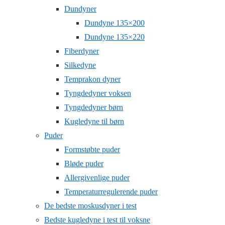
Dundyner
Dundyne 135×200
Dundyne 135×220
Fiberdyner
Silkedyne
Temprakon dyner
Tyngdedyner voksen
Tyngdedyner børn
Kugledyne til børn
Puder
Formstøbte puder
Bløde puder
Allergivenlige puder
Temperaturregulerende puder
De bedste moskusdyner i test
Bedste kugledyne i test til voksne