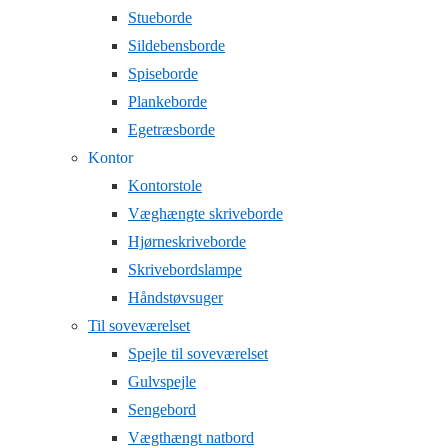
Stueborde
Sildebensborde
Spiseborde
Plankeborde
Egetræsborde
Kontor
Kontorstole
Væghængte skriveborde
Hjørneskriveborde
Skrivebordslampe
Håndstøvsuger
Til soveværelset
Spejle til soveværelset
Gulvspejle
Sengebord
Vægthængt natbord