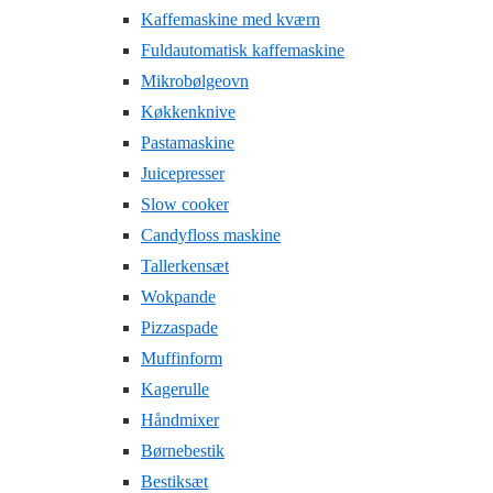
Kaffemaskine med kværn
Fuldautomatisk kaffemaskine
Mikrobølgeovn
Køkkenknive
Pastamaskine
Juicepresser
Slow cooker
Candyfloss maskine
Tallerkensæt
Wokpande
Pizzaspade
Muffinform
Kagerulle
Håndmixer
Børnebestik
Bestiksæt