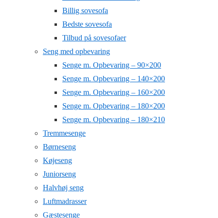
Billig sovesofa
Bedste sovesofa
Tilbud på sovesofaer
Seng med opbevaring
Senge m. Opbevaring – 90×200
Senge m. Opbevaring – 140×200
Senge m. Opbevaring – 160×200
Senge m. Opbevaring – 180×200
Senge m. Opbevaring – 180×210
Tremmesenge
Børneseng
Køjeseng
Juniorseng
Halvhøj seng
Luftmadrasser
Gæstesenge