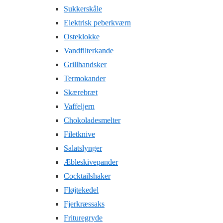
Sukkerskåle
Elektrisk peberkværn
Osteklokke
Vandfilterkande
Grillhandsker
Termokander
Skærebræt
Vaffeljern
Chokoladesmelter
Filetknive
Salatslynger
Æbleskivepander
Cocktailshaker
Fløjtekedel
Fjerkræssaks
Frituregryde