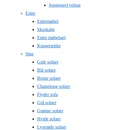
Sengegavl velour
Entre
Entremøbel
Skoskabe
Entre møbelsæt
Knagerække
Stue
Gule sofaer
Blå sofaer
Brune sofaer
Chaiselong sofaer
Flyder sofa
Grå sofaer
Grønne sofaer
Hvide sofaer
Lyserøde sofaer