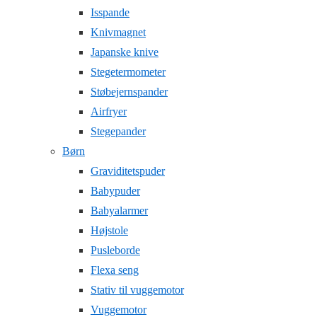
Isspande
Knivmagnet
Japanske knive
Stegetermometer
Støbejernspander
Airfryer
Stegepander
Børn
Graviditetspuder
Babypuder
Babyalarmer
Højstole
Pusleborde
Flexa seng
Stativ til vuggemotor
Vuggemotor