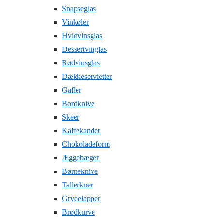
Snapseglas
Vinkøler
Hvidvinsglas
Dessertvinglas
Rødvinsglas
Dækkeservietter
Gafler
Bordknive
Skeer
Kaffekander
Chokoladeform
Æggebæger
Børneknive
Tallerkner
Grydelapper
Brødkurve