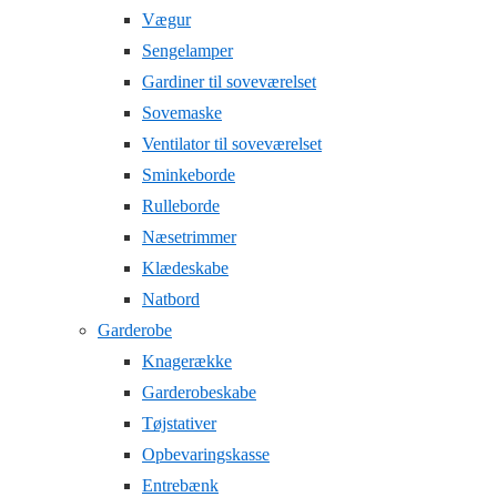
Vægur
Sengelamper
Gardiner til soveværelset
Sovemaske
Ventilator til soveværelset
Sminkeborde
Rulleborde
Næsetrimmer
Klædeskabe
Natbord
Garderobe
Knagerække
Garderobeskabe
Tøjstativer
Opbevaringskasse
Entrebænk