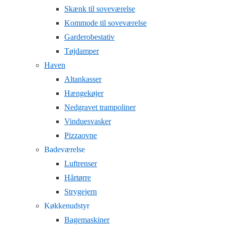
Skænk til soveværelse
Kommode til soveværelse
Garderobestativ
Tøjdamper
Haven
Altankasser
Hængekøjer
Nedgravet trampoliner
Vinduesvasker
Pizzaovne
Badeværelse
Luftrenser
Hårtørre
Strygejern
Køkkenudstyr
Bagemaskiner