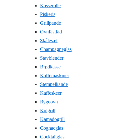
Kasserolle
Piskeris
Grillpande
Ovnfastfad
Skålesæt
Champagneglas
Stavblender
Brødkasse
Kaffemaskiner
Stempelkande
Kaffeskeer
Rygeovn
Kulgrill
Kamadogrill
Cognacglas
Cocktailglas