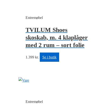
Entremøbel
TVILUM Shoes
skoskab, m. 4 klaplåger
med 2 rum – sort folie
1.399
kr.
Se i butik
Entremøbel