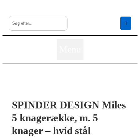
↓
Hop
til
hovedindhold
Menu
SPINDER DESIGN Miles
5 knagerække, m. 5
knager – hvid stål