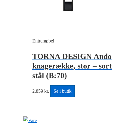
Entremøbel
TORNA DESIGN Ando
knagerække, stor – sort
stål (B:70)
2.859
kr.
Se i butik