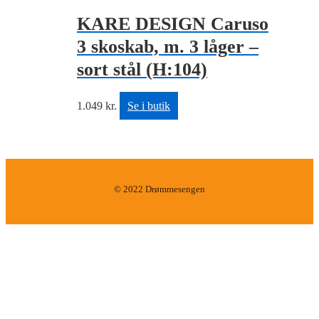
KARE DESIGN Caruso
3 skoskab, m. 3 låger –
sort stål (H:104)
1.049
kr.
Se i butik
© 2022 Drømmesengen