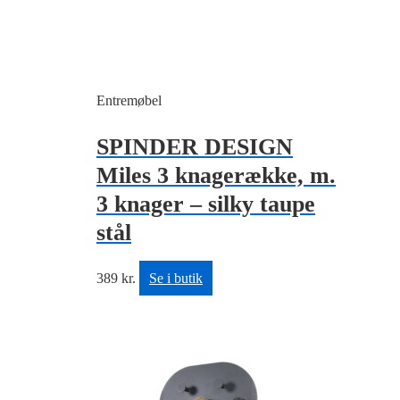
Entremøbel
SPINDER DESIGN
Miles 3 knagerække, m.
3 knager – silky taupe
stål
389
kr.
Se i butik