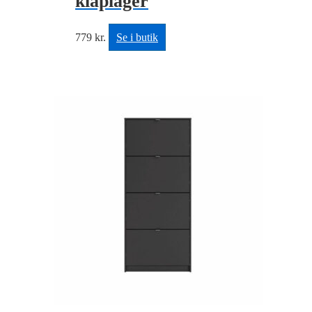
klaplåger
779
kr.
Se i butik