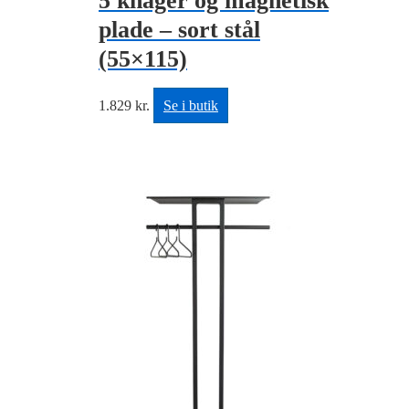
5 knager og magnetisk
plade – sort stål
(55×115)
1.829
kr.
Se i butik