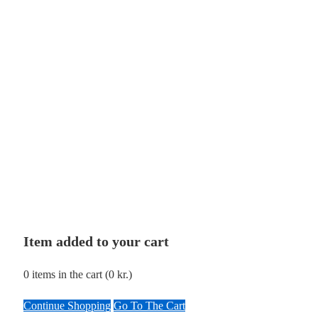
Item added to your cart
0
items in the cart (
0
kr.
)
Continue Shopping
Go To The Cart