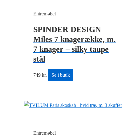
Entremøbel
SPINDER DESIGN
Miles 7 knagerække, m.
7 knager – silky taupe
stål
749
kr.
Se i butik
Entremøbel