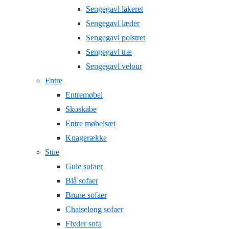
Sengegavl lakeret
Sengegavl læder
Sengegavl polstret
Sengegavl træ
Sengegavl velour
Entre
Entremøbel
Skoskabe
Entre møbelsæt
Knagerække
Stue
Gule sofaer
Blå sofaer
Brune sofaer
Chaiselong sofaer
Flyder sofa