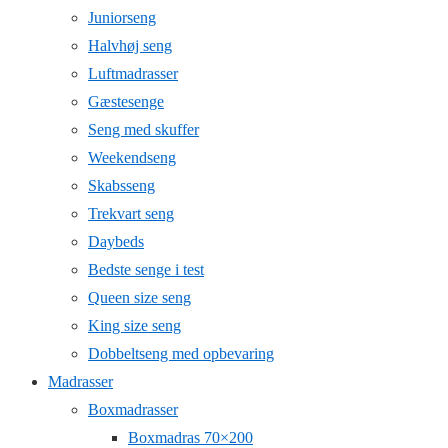
Juniorseng
Halvhøj seng
Luftmadrasser
Gæstesenge
Seng med skuffer
Weekendseng
Skabsseng
Trekvart seng
Daybeds
Bedste senge i test
Queen size seng
King size seng
Dobbeltseng med opbevaring
Madrasser
Boxmadrasser
Boxmadras 70×200