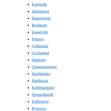
Kagerulle
Håndmixer
Børnebestik
Bestiksæt
Kasserolle
Piskeris
Grillpande
Ovnfastfad
Skålesæt
Champagneglas
Stavblender
Brødkasse
Kaffemaskiner
Stempelkande
Kaffeskeer
Rygeovn