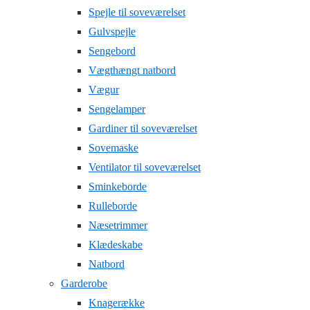
Spejle til soveværelset
Gulvspejle
Sengebord
Vægthængt natbord
Vægur
Sengelamper
Gardiner til soveværelset
Sovemaske
Ventilator til soveværelset
Sminkeborde
Rulleborde
Næsetrimmer
Klædeskabe
Natbord
Garderobe
Knagerække