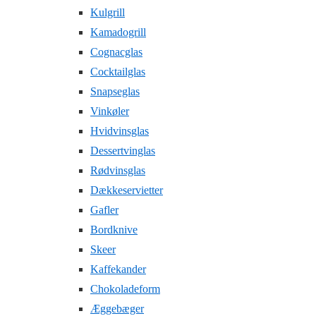
Kulgrill
Kamadogrill
Cognacglas
Cocktailglas
Snapseglas
Vinkøler
Hvidvinsglas
Dessertvinglas
Rødvinsglas
Dækkeservietter
Gafler
Bordknive
Skeer
Kaffekander
Chokoladeform
Æggebæger