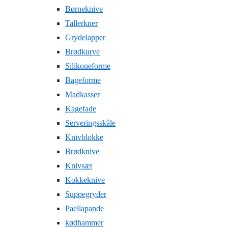
Børneknive
Tallerkner
Grydelapper
Brødkurve
Silikoneforme
Bageforme
Madkasser
Kagefade
Serveringsskåle
Knivblokke
Brødknive
Knivsæt
Kokkeknive
Suppegryder
Paellapande
kødhammer