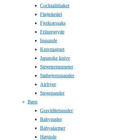
Cocktailshaker
Fløjtekedel
Fjerkræssaks
Frituregryde
Isspande
Knivmagnet
Japanske knive
Stegetermometer
Støbejernspander
Airfryer
Stegepander
Børn
Graviditetspuder
Babypuder
Babyalarmer
Højstole