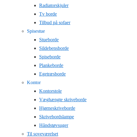
Radiatorskjuler
Tv borde
Tilbud på sofaer
Spisestue
Stueborde
Sildebensborde
Spiseborde
Plankeborde
Egetræsborde
Kontor
Kontorstole
Væghængte skriveborde
Hjørneskriveborde
Skrivebordslampe
Håndstøvsuger
Til soveværelset