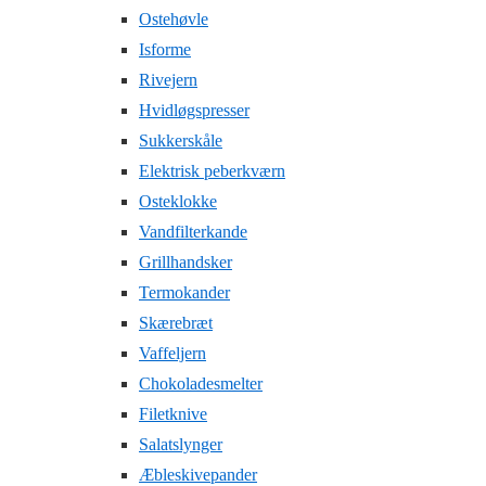
Ostehøvle
Isforme
Rivejern
Hvidløgspresser
Sukkerskåle
Elektrisk peberkværn
Osteklokke
Vandfilterkande
Grillhandsker
Termokander
Skærebræt
Vaffeljern
Chokoladesmelter
Filetknive
Salatslynger
Æbleskivepander