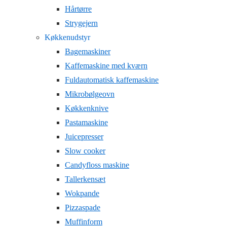
Hårtørre
Strygejern
Køkkenudstyr
Bagemaskiner
Kaffemaskine med kværn
Fuldautomatisk kaffemaskine
Mikrobølgeovn
Køkkenknive
Pastamaskine
Juicepresser
Slow cooker
Candyfloss maskine
Tallerkensæt
Wokpande
Pizzaspade
Muffinform