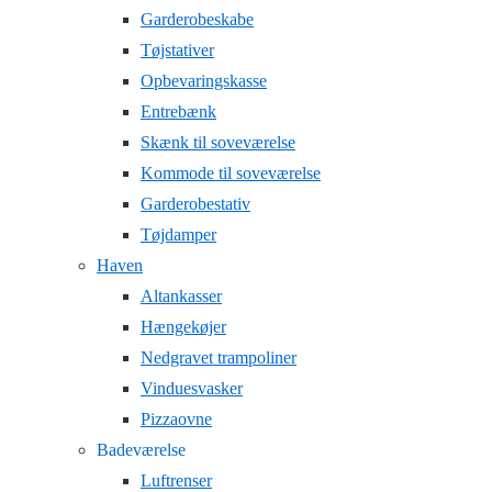
Garderobeskabe
Tøjstativer
Opbevaringskasse
Entrebænk
Skænk til soveværelse
Kommode til soveværelse
Garderobestativ
Tøjdamper
Haven
Altankasser
Hængekøjer
Nedgravet trampoliner
Vinduesvasker
Pizzaovne
Badeværelse
Luftrenser