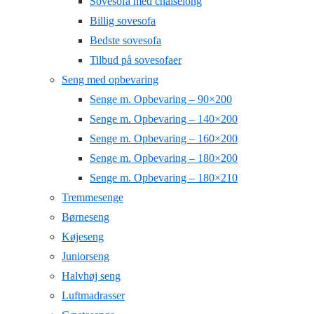
Sovesofa med chaiselong
Billig sovesofa
Bedste sovesofa
Tilbud på sovesofaer
Seng med opbevaring
Senge m. Opbevaring – 90×200
Senge m. Opbevaring – 140×200
Senge m. Opbevaring – 160×200
Senge m. Opbevaring – 180×200
Senge m. Opbevaring – 180×210
Tremmesenge
Børneseng
Køjeseng
Juniorseng
Halvhøj seng
Luftmadrasser