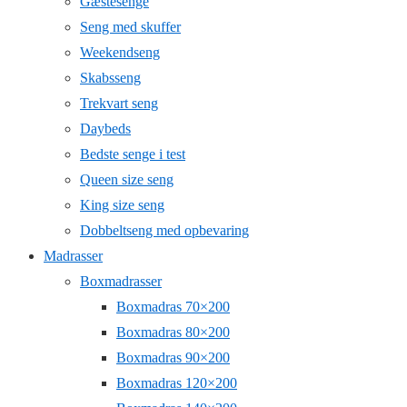
Gæstesenge
Seng med skuffer
Weekendseng
Skabsseng
Trekvart seng
Daybeds
Bedste senge i test
Queen size seng
King size seng
Dobbeltseng med opbevaring
Madrasser
Boxmadrasser
Boxmadras 70×200
Boxmadras 80×200
Boxmadras 90×200
Boxmadras 120×200