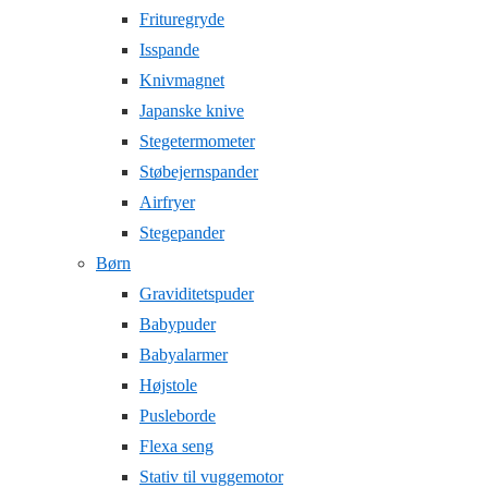
Frituregryde
Isspande
Knivmagnet
Japanske knive
Stegetermometer
Støbejernspander
Airfryer
Stegepander
Børn
Graviditetspuder
Babypuder
Babyalarmer
Højstole
Pusleborde
Flexa seng
Stativ til vuggemotor