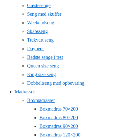
Gæstesenge
Seng med skuffer
Weekendseng
Skabsseng
Trekvart seng
Daybeds
Bedste senge i test
Queen size seng
King size seng
Dobbeltseng med opbevaring
Madrasser
Boxmadrasser
Boxmadras 70×200
Boxmadras 80×200
Boxmadras 90×200
Boxmadras 120×200