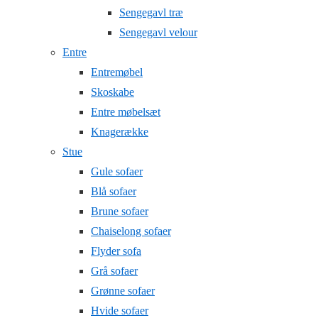
Sengegavl træ
Sengegavl velour
Entre
Entremøbel
Skoskabe
Entre møbelsæt
Knagerække
Stue
Gule sofaer
Blå sofaer
Brune sofaer
Chaiselong sofaer
Flyder sofa
Grå sofaer
Grønne sofaer
Hvide sofaer