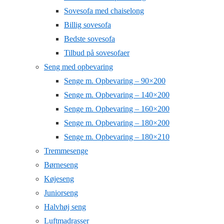
Sovesofa med chaiselong
Billig sovesofa
Bedste sovesofa
Tilbud på sovesofaer
Seng med opbevaring
Senge m. Opbevaring – 90×200
Senge m. Opbevaring – 140×200
Senge m. Opbevaring – 160×200
Senge m. Opbevaring – 180×200
Senge m. Opbevaring – 180×210
Tremmesenge
Børneseng
Køjeseng
Juniorseng
Halvhøj seng
Luftmadrasser