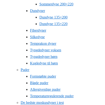
Sommerdyne 200×220
Dundyner
Dundyne 135×200
Dundyne 135×220
Fiberdyner
Silkedyne
Temprakon dyner
Tyngdedyner voksen
Tyngdedyner børn
Kugledyne til børn
Puder
Formstøbte puder
Bløde puder
Allergivenlige puder
Temperaturregulerende puder
De bedste moskusdyner i test