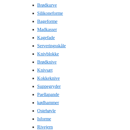
Brødkurve
Silikoneforme
Bageforme
Madkasser
Kagefade
Serveringsskåle
Knivblokke
Brødknive
Knivsæt
Kokkeknive
Suppegryder
Paellapande
kødhammer
Ostehøvle
Isforme
Rivejern