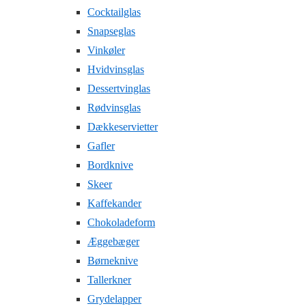
Cocktailglas
Snapseglas
Vinkøler
Hvidvinsglas
Dessertvinglas
Rødvinsglas
Dækkeservietter
Gafler
Bordknive
Skeer
Kaffekander
Chokoladeform
Æggebæger
Børneknive
Tallerkner
Grydelapper