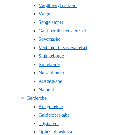
Vægthængt natbord
Vægur
Sengelamper
Gardiner til soveværelset
Sovemaske
Ventilator til soveværelset
Sminkeborde
Rulleborde
Næsetrimmer
Klædeskabe
Natbord
Garderobe
Knagerække
Garderobeskabe
Tøjstativer
Opbevaringskasse