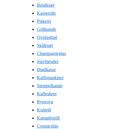
Bestiksæt
Kasserolle
Piskeris
Grillpande
Ovnfastfad
Skålesæt
Champagneglas
Stavblender
Brødkasse
Kaffemaskiner
Stempelkande
Kaffeskeer
Rygeovn
Kulgrill
Kamadogrill
Cognacglas