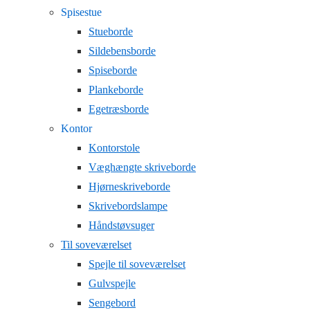
Spisestue
Stueborde
Sildebensborde
Spiseborde
Plankeborde
Egetræsborde
Kontor
Kontorstole
Væghængte skriveborde
Hjørneskriveborde
Skrivebordslampe
Håndstøvsuger
Til soveværelset
Spejle til soveværelset
Gulvspejle
Sengebord