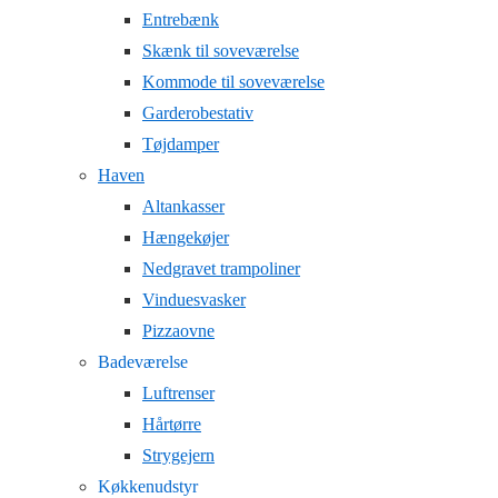
Entrebænk
Skænk til soveværelse
Kommode til soveværelse
Garderobestativ
Tøjdamper
Haven
Altankasser
Hængekøjer
Nedgravet trampoliner
Vinduesvasker
Pizzaovne
Badeværelse
Luftrenser
Hårtørre
Strygejern
Køkkenudstyr