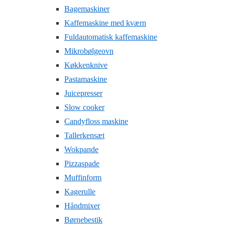
Bagemaskiner
Kaffemaskine med kværn
Fuldautomatisk kaffemaskine
Mikrobølgeovn
Køkkenknive
Pastamaskine
Juicepresser
Slow cooker
Candyfloss maskine
Tallerkensæt
Wokpande
Pizzaspade
Muffinform
Kagerulle
Håndmixer
Børnebestik