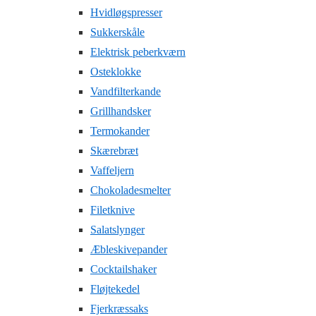
Hvidløgspresser
Sukkerskåle
Elektrisk peberkværn
Osteklokke
Vandfilterkande
Grillhandsker
Termokander
Skærebræt
Vaffeljern
Chokoladesmelter
Filetknive
Salatslynger
Æbleskivepander
Cocktailshaker
Fløjtekedel
Fjerkræssaks