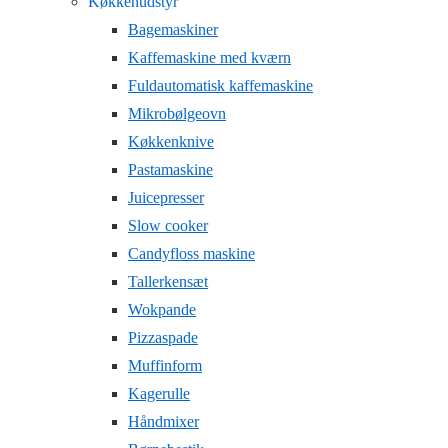
Køkkenudstyr
Bagemaskiner
Kaffemaskine med kværn
Fuldautomatisk kaffemaskine
Mikrobølgeovn
Køkkenknive
Pastamaskine
Juicepresser
Slow cooker
Candyfloss maskine
Tallerkensæt
Wokpande
Pizzaspade
Muffinform
Kagerulle
Håndmixer