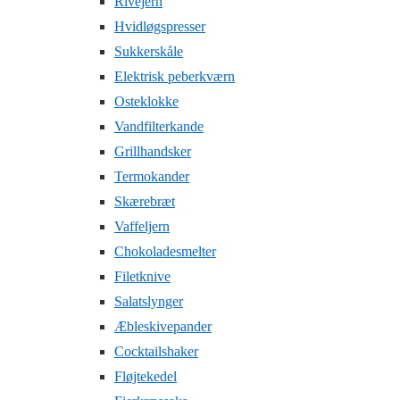
Rivejern
Hvidløgspresser
Sukkerskåle
Elektrisk peberkværn
Osteklokke
Vandfilterkande
Grillhandsker
Termokander
Skærebræt
Vaffeljern
Chokoladesmelter
Filetknive
Salatslynger
Æbleskivepander
Cocktailshaker
Fløjtekedel