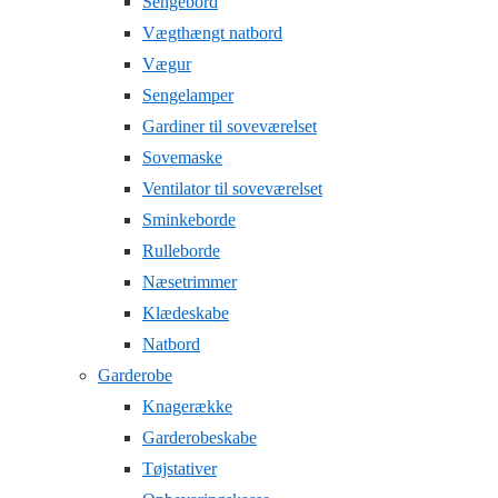
Sengebord
Vægthængt natbord
Vægur
Sengelamper
Gardiner til soveværelset
Sovemaske
Ventilator til soveværelset
Sminkeborde
Rulleborde
Næsetrimmer
Klædeskabe
Natbord
Garderobe
Knagerække
Garderobeskabe
Tøjstativer