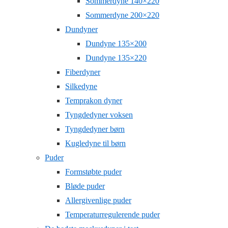
Sommerdyne 140×220
Sommerdyne 200×220
Dundyner
Dundyne 135×200
Dundyne 135×220
Fiberdyner
Silkedyne
Temprakon dyner
Tyngdedyner voksen
Tyngdedyner børn
Kugledyne til børn
Puder
Formstøbte puder
Bløde puder
Allergivenlige puder
Temperaturregulerende puder