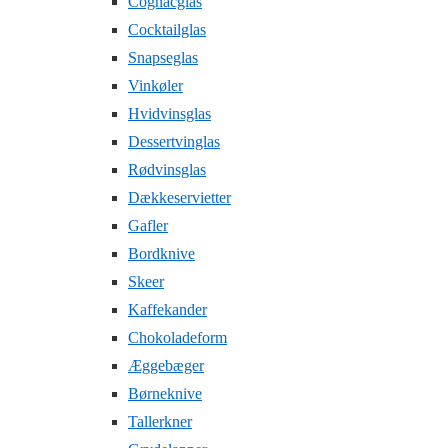
Cognacglas
Cocktailglas
Snapseglas
Vinkøler
Hvidvinsglas
Dessertvinglas
Rødvinsglas
Dækkeservietter
Gafler
Bordknive
Skeer
Kaffekander
Chokoladeform
Æggebæger
Børneknive
Tallerkner