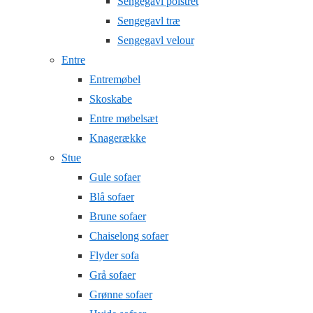
Sengegavl polstret
Sengegavl træ
Sengegavl velour
Entre
Entremøbel
Skoskabe
Entre møbelsæt
Knagerække
Stue
Gule sofaer
Blå sofaer
Brune sofaer
Chaiselong sofaer
Flyder sofa
Grå sofaer
Grønne sofaer