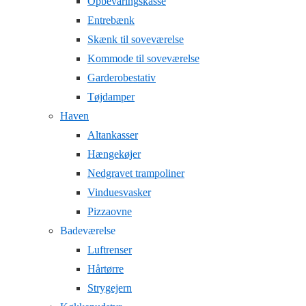
Opbevaringskasse
Entrebænk
Skænk til soveværelse
Kommode til soveværelse
Garderobestativ
Tøjdamper
Haven
Altankasser
Hængekøjer
Nedgravet trampoliner
Vinduesvasker
Pizzaovne
Badeværelse
Luftrenser
Hårtørre
Strygejern