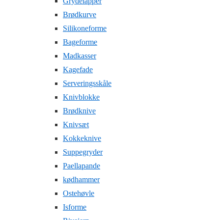
Grydelapper
Brødkurve
Silikoneforme
Bageforme
Madkasser
Kagefade
Serveringsskåle
Knivblokke
Brødknive
Knivsæt
Kokkeknive
Suppegryder
Paellapande
kødhammer
Ostehøvle
Isforme