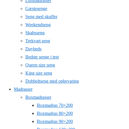
Luftmadrasser
Gæstesenge
Seng med skuffer
Weekendseng
Skabsseng
Trekvart seng
Daybeds
Bedste senge i test
Queen size seng
King size seng
Dobbeltseng med opbevaring
Madrasser
Boxmadrasser
Boxmadras 70×200
Boxmadras 80×200
Boxmadras 90×200