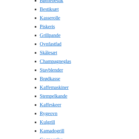
Børnebestik
Bestiksæt
Kasserolle
Piskeris
Grillpande
Ovnfastfad
Skålesæt
Champagneglas
Stavblender
Brødkasse
Kaffemaskiner
Stempelkande
Kaffeskeer
Rygeovn
Kulgrill
Kamadogrill