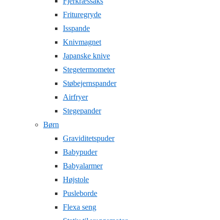
Fjerkræssaks
Frituregryde
Isspande
Knivmagnet
Japanske knive
Stegetermometer
Støbejernspander
Airfryer
Stegepander
Børn
Graviditetspuder
Babypuder
Babyalarmer
Højstole
Pusleborde
Flexa seng