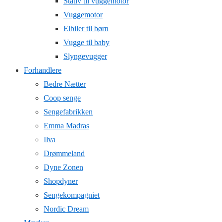
Stativ til vuggemotor
Vuggemotor
Elbiler til børn
Vugge til baby
Slyngevugger
Forhandlere
Bedre Nætter
Coop senge
Sengefabrikken
Emma Madras
Ilva
Drømmeland
Dyne Zonen
Shopdyner
Sengekompagniet
Nordic Dream