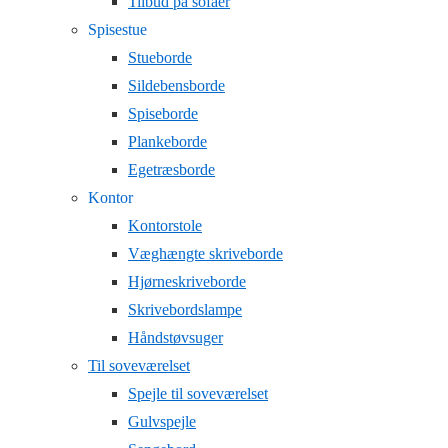
Tilbud på sofaer
Spisestue
Stueborde
Sildebensborde
Spiseborde
Plankeborde
Egetræsborde
Kontor
Kontorstole
Væghængte skriveborde
Hjørneskriveborde
Skrivebordslampe
Håndstøvsuger
Til soveværelset
Spejle til soveværelset
Gulvspejle