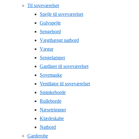
Til soveværelset
Spejle til soveværelset
Gulvspejle
Sengebord
Vægthængt natbord
Vægur
Sengelamper
Gardiner til soveværelset
Sovemaske
Ventilator til soveværelset
Sminkeborde
Rulleborde
Næsetrimmer
Klædeskabe
Natbord
Garderobe