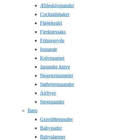
Æbleskivepander
Cocktailshaker
Fløjtekedel
Fjerkræssaks
Frituregryde
Isspande
Knivmagnet
Japanske knive
Stegetermometer
Støbejernspander
Airfryer
Stegepander
Børn
Graviditetspuder
Babypuder
Babyalarmer