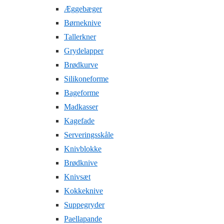
Æggebæger
Børneknive
Tallerkner
Grydelapper
Brødkurve
Silikoneforme
Bageforme
Madkasser
Kagefade
Serveringsskåle
Knivblokke
Brødknive
Knivsæt
Kokkeknive
Suppegryder
Paellapande