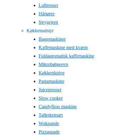
Luftrenser
Hårtørre
Strygejern
Køkkenudstyr
Bagemaskiner
Kaffemaskine med kværn
Fuldautomatisk kaffemaskine
Mikrobølgeovn
Køkkenknive
Pastamaskine
Juicepresser
Slow cooker
Candyfloss maskine
Tallerkensæt
Wokpande
Pizzaspade