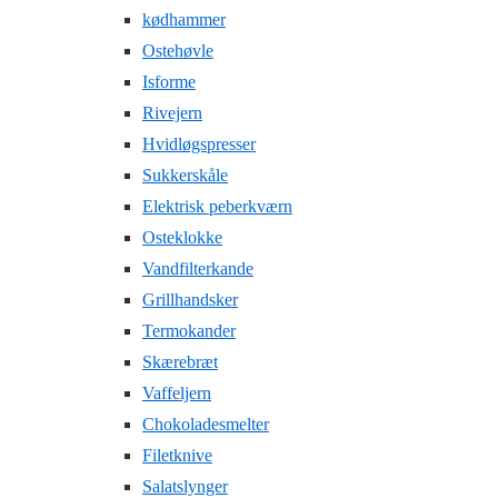
kødhammer
Ostehøvle
Isforme
Rivejern
Hvidløgspresser
Sukkerskåle
Elektrisk peberkværn
Osteklokke
Vandfilterkande
Grillhandsker
Termokander
Skærebræt
Vaffeljern
Chokoladesmelter
Filetknive
Salatslynger