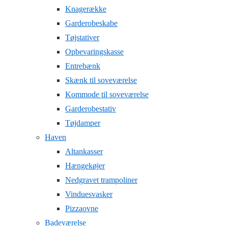
Knagerække
Garderobeskabe
Tøjstativer
Opbevaringskasse
Entrebænk
Skænk til soveværelse
Kommode til soveværelse
Garderobestativ
Tøjdamper
Haven
Altankasser
Hængekøjer
Nedgravet trampoliner
Vinduesvasker
Pizzaovne
Badeværelse