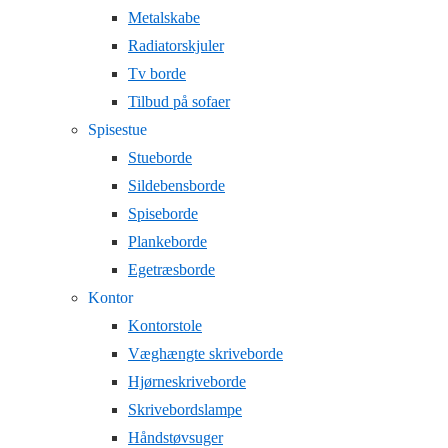
Metalskabe
Radiatorskjuler
Tv borde
Tilbud på sofaer
Spisestue
Stueborde
Sildebensborde
Spiseborde
Plankeborde
Egetræsborde
Kontor
Kontorstole
Væghængte skriveborde
Hjørneskriveborde
Skrivebordslampe
Håndstøvsuger