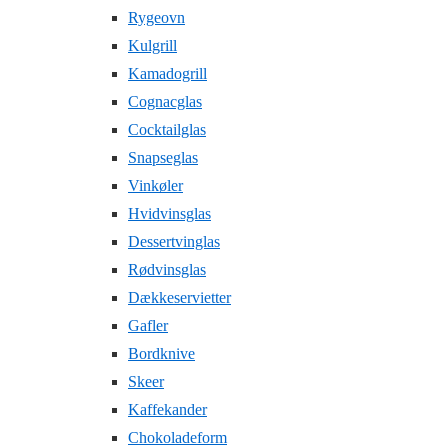
Rygeovn
Kulgrill
Kamadogrill
Cognacglas
Cocktailglas
Snapseglas
Vinkøler
Hvidvinsglas
Dessertvinglas
Rødvinsglas
Dækkeservietter
Gafler
Bordknive
Skeer
Kaffekander
Chokoladeform