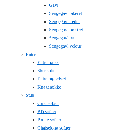
Gavl
Sengegavl lakeret
Sengegavl læder
Sengegavl polstret
Sengegavl træ
Sengegavl velour
Entre
Entremøbel
Skoskabe
Entre møbelsæt
Knagerække
Stue
Gule sofaer
Blå sofaer
Brune sofaer
Chaiselong sofaer