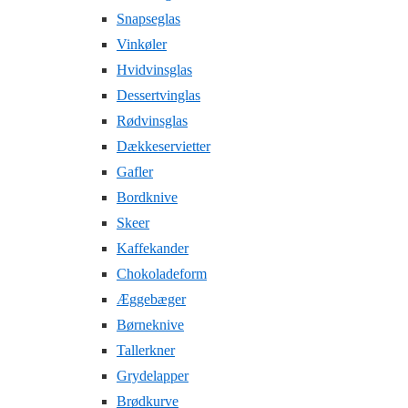
Snapseglas
Vinkøler
Hvidvinsglas
Dessertvinglas
Rødvinsglas
Dækkeservietter
Gafler
Bordknive
Skeer
Kaffekander
Chokoladeform
Æggebæger
Børneknive
Tallerkner
Grydelapper
Brødkurve