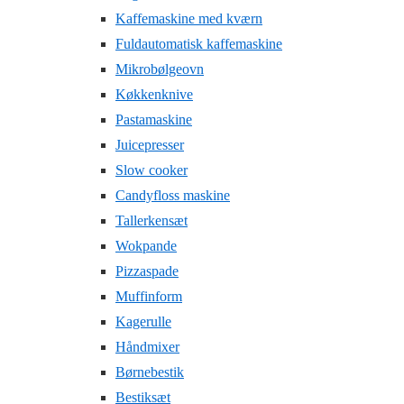
Kaffemaskine med kværn
Fuldautomatisk kaffemaskine
Mikrobølgeovn
Køkkenknive
Pastamaskine
Juicepresser
Slow cooker
Candyfloss maskine
Tallerkensæt
Wokpande
Pizzaspade
Muffinform
Kagerulle
Håndmixer
Børnebestik
Bestiksæt