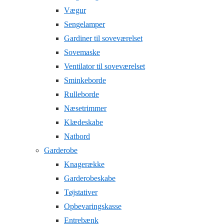
Vægur
Sengelamper
Gardiner til soveværelset
Sovemaske
Ventilator til soveværelset
Sminkeborde
Rulleborde
Næsetrimmer
Klædeskabe
Natbord
Garderobe
Knagerække
Garderobeskabe
Tøjstativer
Opbevaringskasse
Entrebænk