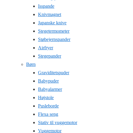
Isspande
Knivmagnet
Japanske knive
Stegetermometer
Støbejernspander
Airfryer
Stegepander
Børn
Graviditetspuder
Babypuder
Babyalarmer
Højstole
Pusleborde
Flexa seng
Stativ til vuggemotor
Vuggemotor