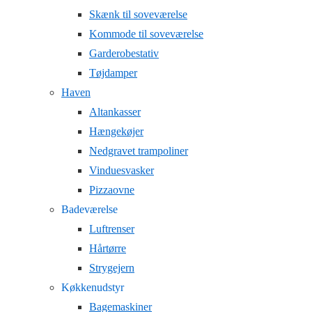
Skænk til soveværelse
Kommode til soveværelse
Garderobestativ
Tøjdamper
Haven
Altankasser
Hængekøjer
Nedgravet trampoliner
Vinduesvasker
Pizzaovne
Badeværelse
Luftrenser
Hårtørre
Strygejern
Køkkenudstyr
Bagemaskiner