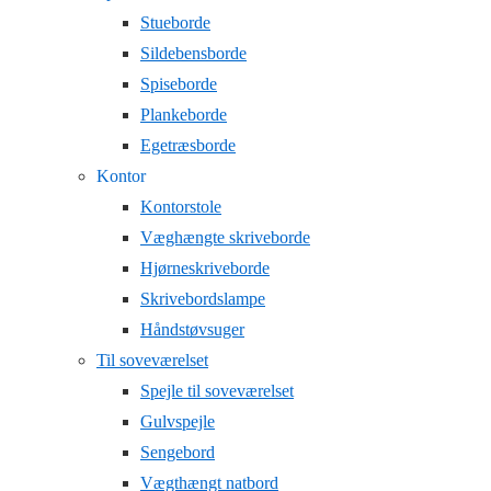
Stueborde
Sildebensborde
Spiseborde
Plankeborde
Egetræsborde
Kontor
Kontorstole
Væghængte skriveborde
Hjørneskriveborde
Skrivebordslampe
Håndstøvsuger
Til soveværelset
Spejle til soveværelset
Gulvspejle
Sengebord
Vægthængt natbord