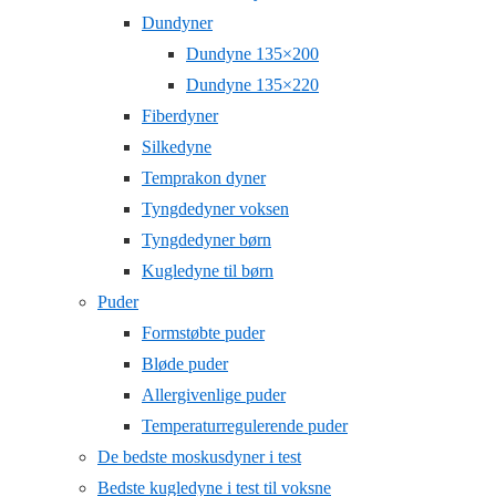
Dundyner
Dundyne 135×200
Dundyne 135×220
Fiberdyner
Silkedyne
Temprakon dyner
Tyngdedyner voksen
Tyngdedyner børn
Kugledyne til børn
Puder
Formstøbte puder
Bløde puder
Allergivenlige puder
Temperaturregulerende puder
De bedste moskusdyner i test
Bedste kugledyne i test til voksne