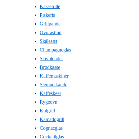
Kasserolle
Piskeris
Grillpande
Ovnfastfad
Skålesæt
Champagneglas
Stavblender
Brødkasse
Kaffemaskiner
Stempelkande
Kaffeskeer
Rygeovn
Kulgrill
Kamadogrill
Cognacglas
Cocktailglas