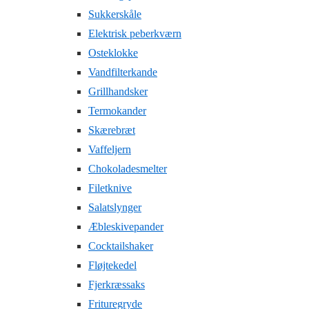
Sukkerskåle
Elektrisk peberkværn
Osteklokke
Vandfilterkande
Grillhandsker
Termokander
Skærebræt
Vaffeljern
Chokoladesmelter
Filetknive
Salatslynger
Æbleskivepander
Cocktailshaker
Fløjtekedel
Fjerkræssaks
Frituregryde