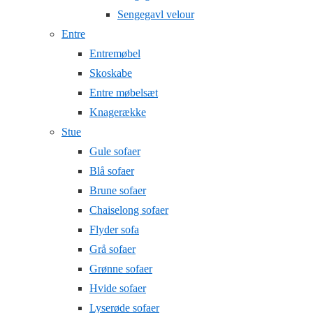
Sengegavl velour
Entre
Entremøbel
Skoskabe
Entre møbelsæt
Knagerække
Stue
Gule sofaer
Blå sofaer
Brune sofaer
Chaiselong sofaer
Flyder sofa
Grå sofaer
Grønne sofaer
Hvide sofaer
Lyserøde sofaer