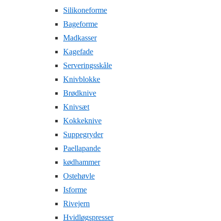
Silikoneforme
Bageforme
Madkasser
Kagefade
Serveringsskåle
Knivblokke
Brødknive
Knivsæt
Kokkeknive
Suppegryder
Paellapande
kødhammer
Ostehøvle
Isforme
Rivejern
Hvidløgspresser