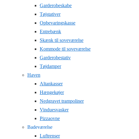
Garderobeskabe
Tøjstativer
Opbevaringskasse
Entrebænk
Skænk til soveværelse
Kommode til soveværelse
Garderobestativ
Tøjdamper
Haven
Altankasser
Hængekøjer
Nedgravet trampoliner
Vinduesvasker
Pizzaovne
Badeværelse
Luftrenser