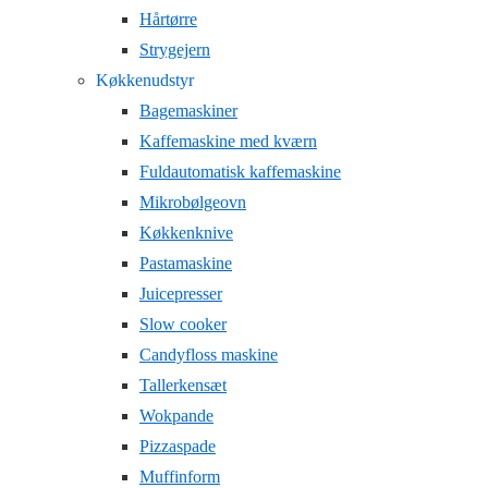
Hårtørre
Strygejern
Køkkenudstyr
Bagemaskiner
Kaffemaskine med kværn
Fuldautomatisk kaffemaskine
Mikrobølgeovn
Køkkenknive
Pastamaskine
Juicepresser
Slow cooker
Candyfloss maskine
Tallerkensæt
Wokpande
Pizzaspade
Muffinform