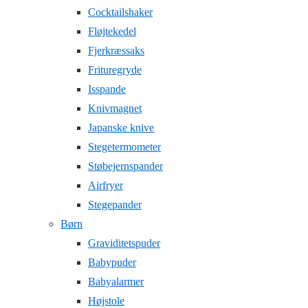
Cocktailshaker
Fløjtekedel
Fjerkræssaks
Frituregryde
Isspande
Knivmagnet
Japanske knive
Stegetermometer
Støbejernspander
Airfryer
Stegepander
Børn
Graviditetspuder
Babypuder
Babyalarmer
Højstole