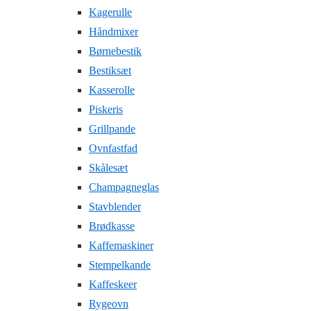
Kagerulle
Håndmixer
Børnebestik
Bestiksæt
Kasserolle
Piskeris
Grillpande
Ovnfastfad
Skålesæt
Champagneglas
Stavblender
Brødkasse
Kaffemaskiner
Stempelkande
Kaffeskeer
Rygeovn