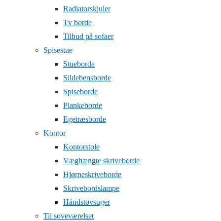
Radiatorskjuler
Tv borde
Tilbud på sofaer
Spisestue
Stueborde
Sildebensborde
Spiseborde
Plankeborde
Egetræsborde
Kontor
Kontorstole
Væghængte skriveborde
Hjørneskriveborde
Skrivebordslampe
Håndstøvsuger
Til soveværelset