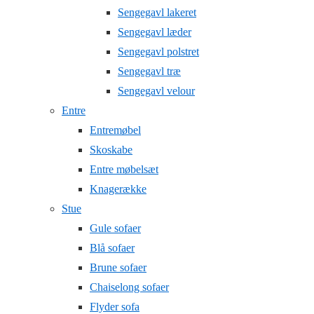
Sengegavl lakeret
Sengegavl læder
Sengegavl polstret
Sengegavl træ
Sengegavl velour
Entre
Entremøbel
Skoskabe
Entre møbelsæt
Knagerække
Stue
Gule sofaer
Blå sofaer
Brune sofaer
Chaiselong sofaer
Flyder sofa