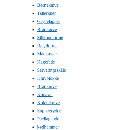
Børneknive
Tallerkner
Grydelapper
Brødkurve
Silikoneforme
Bageforme
Madkasser
Kagefade
Serveringsskåle
Knivblokke
Brødknive
Knivsæt
Kokkeknive
Suppegryder
Paellapande
kødhammer