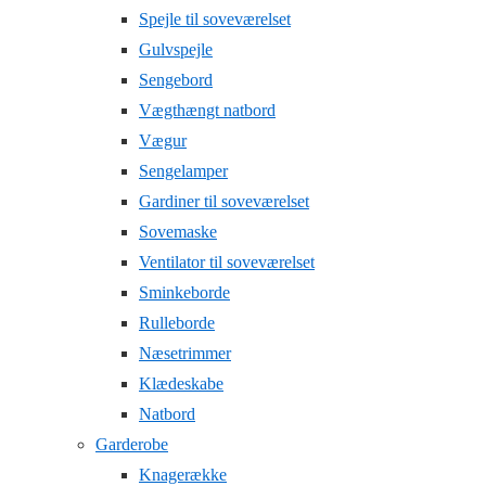
Spejle til soveværelset
Gulvspejle
Sengebord
Vægthængt natbord
Vægur
Sengelamper
Gardiner til soveværelset
Sovemaske
Ventilator til soveværelset
Sminkeborde
Rulleborde
Næsetrimmer
Klædeskabe
Natbord
Garderobe
Knagerække