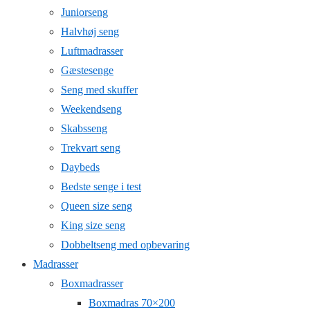
Juniorseng
Halvhøj seng
Luftmadrasser
Gæstesenge
Seng med skuffer
Weekendseng
Skabsseng
Trekvart seng
Daybeds
Bedste senge i test
Queen size seng
King size seng
Dobbeltseng med opbevaring
Madrasser
Boxmadrasser
Boxmadras 70×200