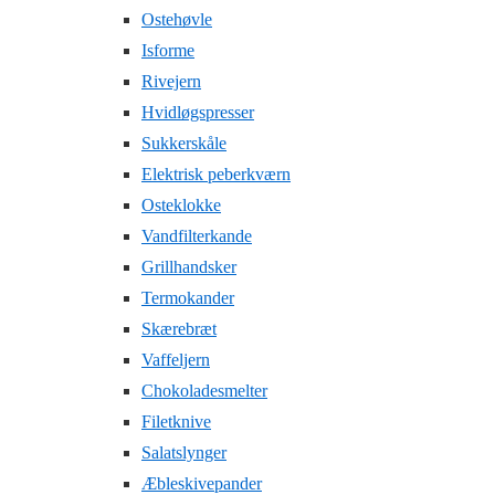
Ostehøvle
Isforme
Rivejern
Hvidløgspresser
Sukkerskåle
Elektrisk peberkværn
Osteklokke
Vandfilterkande
Grillhandsker
Termokander
Skærebræt
Vaffeljern
Chokoladesmelter
Filetknive
Salatslynger
Æbleskivepander