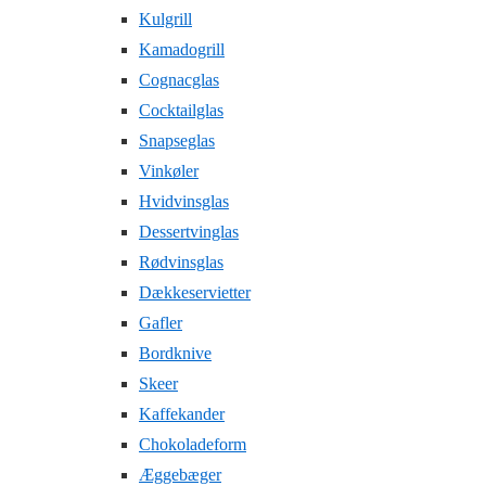
Kulgrill
Kamadogrill
Cognacglas
Cocktailglas
Snapseglas
Vinkøler
Hvidvinsglas
Dessertvinglas
Rødvinsglas
Dækkeservietter
Gafler
Bordknive
Skeer
Kaffekander
Chokoladeform
Æggebæger