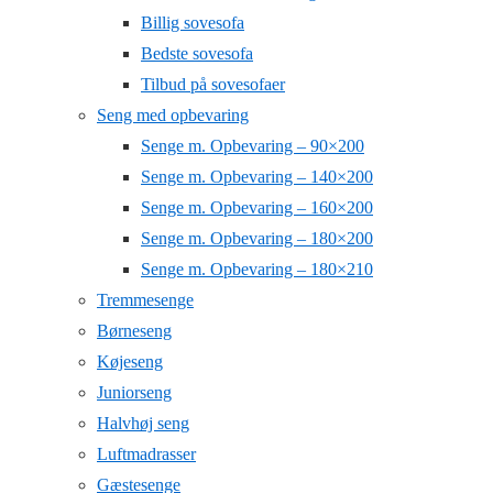
Billig sovesofa
Bedste sovesofa
Tilbud på sovesofaer
Seng med opbevaring
Senge m. Opbevaring – 90×200
Senge m. Opbevaring – 140×200
Senge m. Opbevaring – 160×200
Senge m. Opbevaring – 180×200
Senge m. Opbevaring – 180×210
Tremmesenge
Børneseng
Køjeseng
Juniorseng
Halvhøj seng
Luftmadrasser
Gæstesenge