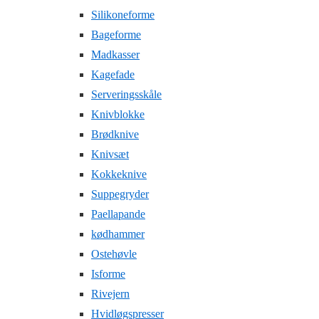
Silikoneforme
Bageforme
Madkasser
Kagefade
Serveringsskåle
Knivblokke
Brødknive
Knivsæt
Kokkeknive
Suppegryder
Paellapande
kødhammer
Ostehøvle
Isforme
Rivejern
Hvidløgspresser