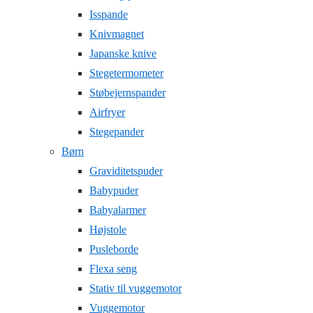
Isspande
Knivmagnet
Japanske knive
Stegetermometer
Støbejernspander
Airfryer
Stegepander
Børn
Graviditetspuder
Babypuder
Babyalarmer
Højstole
Pusleborde
Flexa seng
Stativ til vuggemotor
Vuggemotor