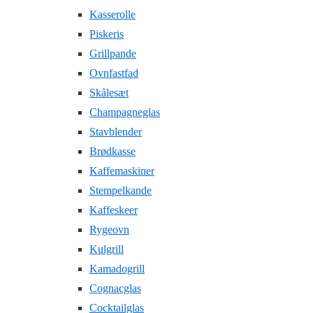
Kasserolle
Piskeris
Grillpande
Ovnfastfad
Skålesæt
Champagneglas
Stavblender
Brødkasse
Kaffemaskiner
Stempelkande
Kaffeskeer
Rygeovn
Kulgrill
Kamadogrill
Cognacglas
Cocktailglas