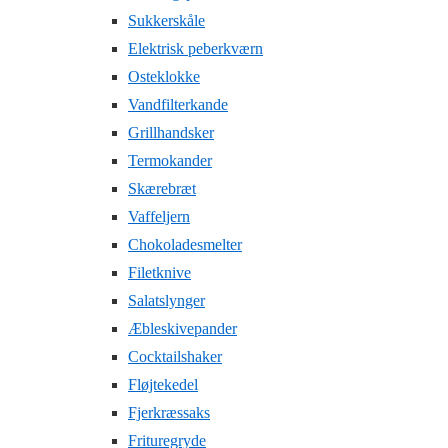
Sukkerskåle
Elektrisk peberkværn
Osteklokke
Vandfilterkande
Grillhandsker
Termokander
Skærebræt
Vaffeljern
Chokoladesmelter
Filetknive
Salatslynger
Æbleskivepander
Cocktailshaker
Fløjtekedel
Fjerkræssaks
Frituregryde