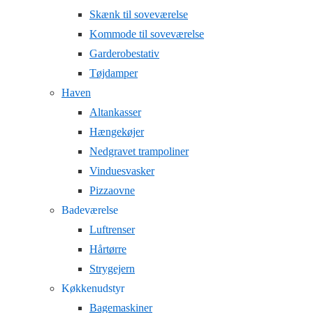
Skænk til soveværelse
Kommode til soveværelse
Garderobestativ
Tøjdamper
Haven
Altankasser
Hængekøjer
Nedgravet trampoliner
Vinduesvasker
Pizzaovne
Badeværelse
Luftrenser
Hårtørre
Strygejern
Køkkenudstyr
Bagemaskiner