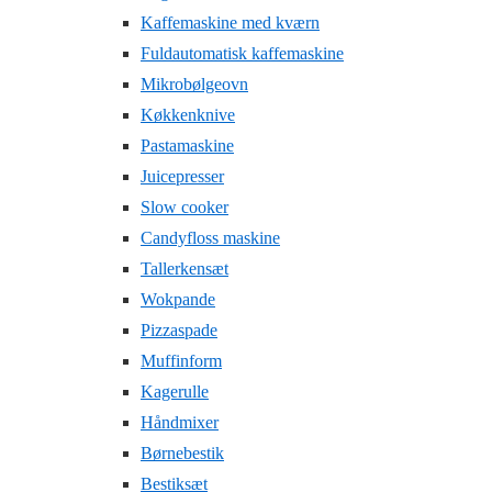
Kaffemaskine med kværn
Fuldautomatisk kaffemaskine
Mikrobølgeovn
Køkkenknive
Pastamaskine
Juicepresser
Slow cooker
Candyfloss maskine
Tallerkensæt
Wokpande
Pizzaspade
Muffinform
Kagerulle
Håndmixer
Børnebestik
Bestiksæt