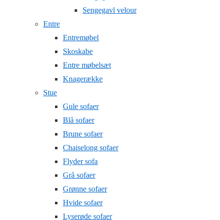
Sengegavl velour
Entre
Entremøbel
Skoskabe
Entre møbelsæt
Knagerække
Stue
Gule sofaer
Blå sofaer
Brune sofaer
Chaiselong sofaer
Flyder sofa
Grå sofaer
Grønne sofaer
Hvide sofaer
Lyserøde sofaer