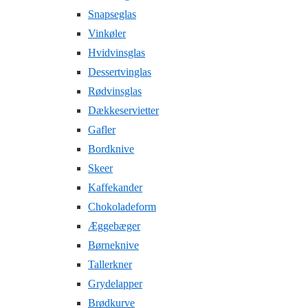
Snapseglas
Vinkøler
Hvidvinsglas
Dessertvinglas
Rødvinsglas
Dækkeservietter
Gafler
Bordknive
Skeer
Kaffekander
Chokoladeform
Æggebæger
Børneknive
Tallerkner
Grydelapper
Brødkurve