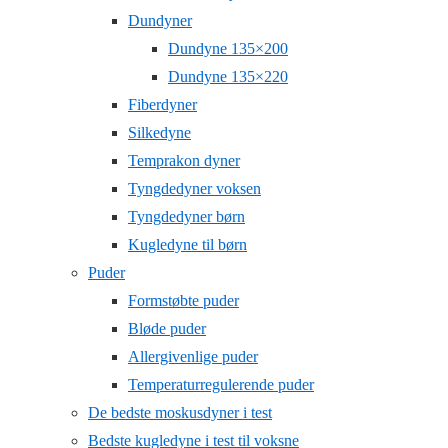
Dundyner
Dundyne 135×200
Dundyne 135×220
Fiberdyner
Silkedyne
Temprakon dyner
Tyngdedyner voksen
Tyngdedyner børn
Kugledyne til børn
Puder
Formstøbte puder
Bløde puder
Allergivenlige puder
Temperaturregulerende puder
De bedste moskusdyner i test
Bedste kugledyne i test til voksne