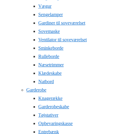
Vægur
Sengelamper
Gardiner til soveværelset
Sovemaske
Ventilator til soveværelset
Sminkeborde
Rulleborde
Næsetrimmer
Klædeskabe
Natbord
Garderobe
Knagerække
Garderobeskabe
Tøjstativer
Opbevaringskasse
Entrebænk