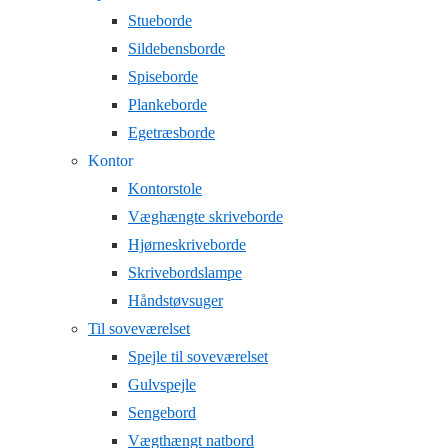
Stueborde
Sildebensborde
Spiseborde
Plankeborde
Egetræsborde
Kontor
Kontorstole
Væghængte skriveborde
Hjørneskriveborde
Skrivebordslampe
Håndstøvsuger
Til soveværelset
Spejle til soveværelset
Gulvspejle
Sengebord
Vægthængt natbord