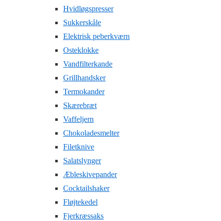
Hvidløgspresser
Sukkerskåle
Elektrisk peberkværn
Osteklokke
Vandfilterkande
Grillhandsker
Termokander
Skærebræt
Vaffeljern
Chokoladesmelter
Filetknive
Salatslynger
Æbleskivepander
Cocktailshaker
Fløjtekedel
Fjerkræssaks