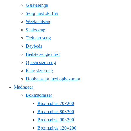
Gæstesenge
Seng med skuffer
Weekendseng
Skabsseng
Trekvart seng
Daybeds
Bedste senge i test
Queen size seng
King size seng
Dobbeltseng med opbevaring
Madrasser
Boxmadrasser
Boxmadras 70×200
Boxmadras 80×200
Boxmadras 90×200
Boxmadras 120×200