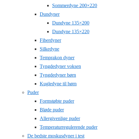
Sommerdyne 200×220
Dundyner
Dundyne 135×200
Dundyne 135×220
Fiberdyner
Silkedyne
Temprakon dyner
Tyngdedyner voksen
Tyngdedyner børn
Kugledyne til børn
Puder
Formstøbte puder
Bløde puder
Allergivenlige puder
Temperaturregulerende puder
De bedste moskusdyner i test