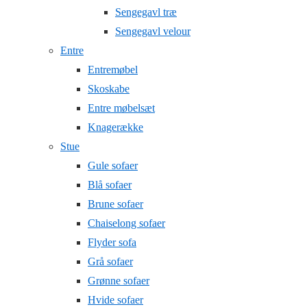
Sengegavl træ
Sengegavl velour
Entre
Entremøbel
Skoskabe
Entre møbelsæt
Knagerække
Stue
Gule sofaer
Blå sofaer
Brune sofaer
Chaiselong sofaer
Flyder sofa
Grå sofaer
Grønne sofaer
Hvide sofaer