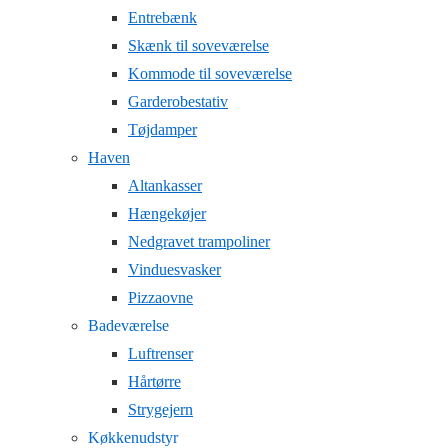
Entrebænk
Skænk til soveværelse
Kommode til soveværelse
Garderobestativ
Tøjdamper
Haven
Altankasser
Hængekøjer
Nedgravet trampoliner
Vinduesvasker
Pizzaovne
Badeværelse
Luftrenser
Hårtørre
Strygejern
Køkkenudstyr