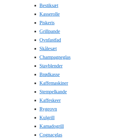
Bestiksæt
Kasserolle
Piskeris
Grillpande
Ovnfastfad
Skålesæt
Champagneglas
Stavblender
Brødkasse
Kaffemaskiner
Stempelkande
Kaffeskeer
Rygeovn
Kulgrill
Kamadogrill
Cognacglas