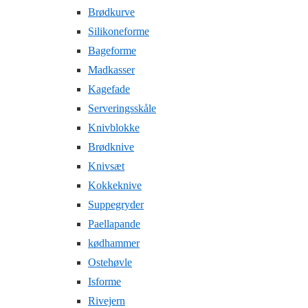
Brødkurve
Silikoneforme
Bageforme
Madkasser
Kagefade
Serveringsskåle
Knivblokke
Brødknive
Knivsæt
Kokkeknive
Suppegryder
Paellapande
kødhammer
Ostehøvle
Isforme
Rivejern