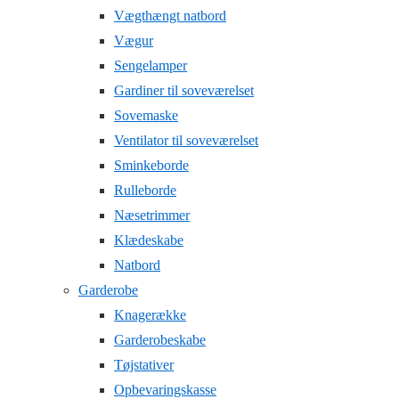
Vægthængt natbord
Vægur
Sengelamper
Gardiner til soveværelset
Sovemaske
Ventilator til soveværelset
Sminkeborde
Rulleborde
Næsetrimmer
Klædeskabe
Natbord
Garderobe
Knagerække
Garderobeskabe
Tøjstativer
Opbevaringskasse