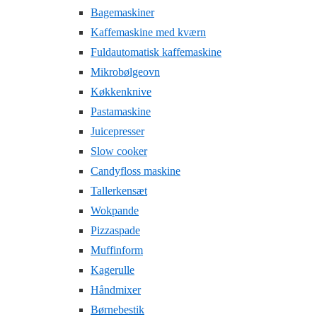
Bagemaskiner
Kaffemaskine med kværn
Fuldautomatisk kaffemaskine
Mikrobølgeovn
Køkkenknive
Pastamaskine
Juicepresser
Slow cooker
Candyfloss maskine
Tallerkensæt
Wokpande
Pizzaspade
Muffinform
Kagerulle
Håndmixer
Børnebestik