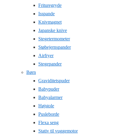
Frituregryde
Isspande
Knivmagnet
Japanske knive
Stegetermometer
Støbejernspander
Airfryer
Stegepander
Børn
Graviditetspuder
Babypuder
Babyalarmer
Højstole
Pusleborde
Flexa seng
Stativ til vuggemotor