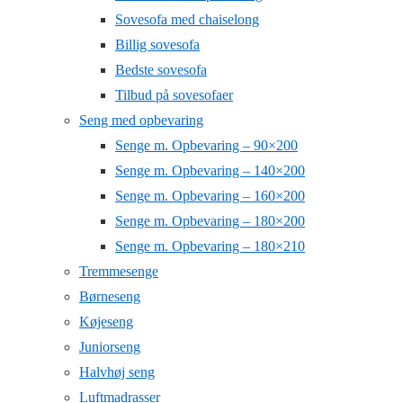
Sovesofa med chaiselong
Billig sovesofa
Bedste sovesofa
Tilbud på sovesofaer
Seng med opbevaring
Senge m. Opbevaring – 90×200
Senge m. Opbevaring – 140×200
Senge m. Opbevaring – 160×200
Senge m. Opbevaring – 180×200
Senge m. Opbevaring – 180×210
Tremmesenge
Børneseng
Køjeseng
Juniorseng
Halvhøj seng
Luftmadrasser