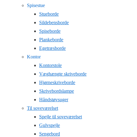
Spisestue
Stueborde
Sildebensborde
Spiseborde
Plankeborde
Egetræsborde
Kontor
Kontorstole
Væghængte skriveborde
Hjørneskriveborde
Skrivebordslampe
Håndstøvsuger
Til soveværelset
Spejle til soveværelset
Gulvspejle
Sengebord