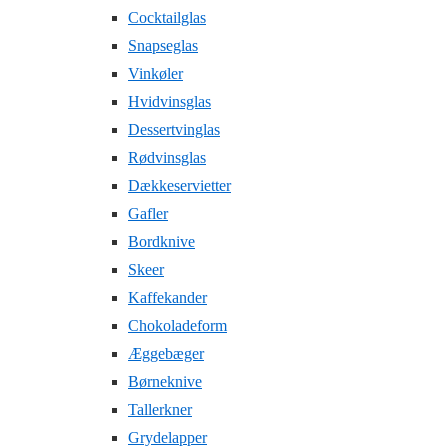
Cocktailglas
Snapseglas
Vinkøler
Hvidvinsglas
Dessertvinglas
Rødvinsglas
Dækkeservietter
Gafler
Bordknive
Skeer
Kaffekander
Chokoladeform
Æggebæger
Børneknive
Tallerkner
Grydelapper