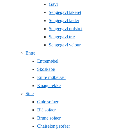
Gavl
Sengegavl lakeret
Sengegavl læder
Sengegavl polstret
Sengegavl træ
Sengegavl velour
Entre
Entremøbel
Skoskabe
Entre møbelsæt
Knagerække
Stue
Gule sofaer
Blå sofaer
Brune sofaer
Chaiselong sofaer