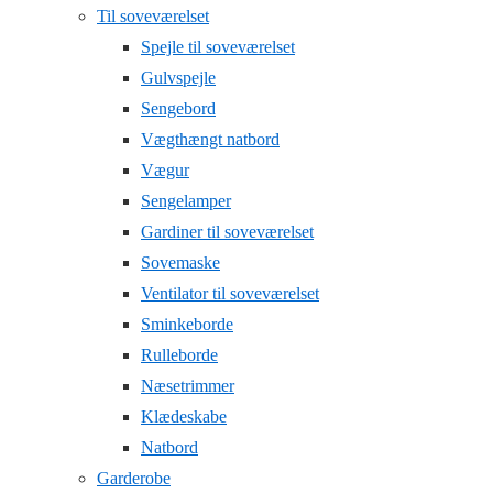
Til soveværelset
Spejle til soveværelset
Gulvspejle
Sengebord
Vægthængt natbord
Vægur
Sengelamper
Gardiner til soveværelset
Sovemaske
Ventilator til soveværelset
Sminkeborde
Rulleborde
Næsetrimmer
Klædeskabe
Natbord
Garderobe