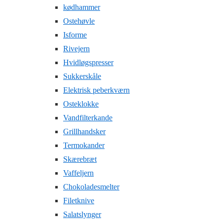
kødhammer
Ostehøvle
Isforme
Rivejern
Hvidløgspresser
Sukkerskåle
Elektrisk peberkværn
Osteklokke
Vandfilterkande
Grillhandsker
Termokander
Skærebræt
Vaffeljern
Chokoladesmelter
Filetknive
Salatslynger