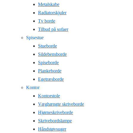
Metalskabe
Radiatorskjuler
Tv borde
Tilbud på sofaer
Spisestue
Stueborde
Sildebensborde
Spiseborde
Plankeborde
Egetræsborde
Kontor
Kontorstole
Væghængte skriveborde
Hjørneskriveborde
Skrivebordslampe
Håndstøvsuger