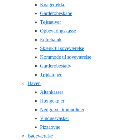
Knagerække
Garderobeskabe
Tøjstativer
Opbevaringskasse
Entrebænk
Skænk til soveværelse
Kommode til soveværelse
Garderobestativ
Tøjdamper
Haven
Altankasser
Hængekøjer
Nedgravet trampoliner
Vinduesvasker
Pizzaovne
Badeværelse