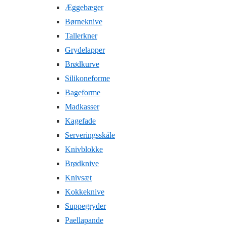
Æggebæger
Børneknive
Tallerkner
Grydelapper
Brødkurve
Silikoneforme
Bageforme
Madkasser
Kagefade
Serveringsskåle
Knivblokke
Brødknive
Knivsæt
Kokkeknive
Suppegryder
Paellapande