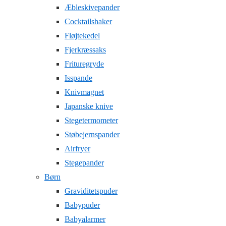
Æbleskivepander
Cocktailshaker
Fløjtekedel
Fjerkræssaks
Frituregryde
Isspande
Knivmagnet
Japanske knive
Stegetermometer
Støbejernspander
Airfryer
Stegepander
Børn
Graviditetspuder
Babypuder
Babyalarmer